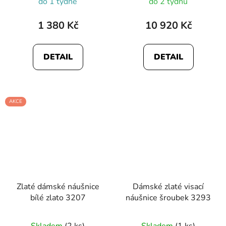
do 1 týdne
do 2 týdnů
1 380 Kč
10 920 Kč
DETAIL
DETAIL
AKCE
Zlaté dámské náušnice
Dámské zlaté visací
bílé zlato 3207
náušnice šroubek 3293
Průměrné