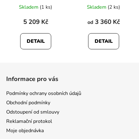
Průměrné
Skladem
(1 ks)
Skladem
(2 ks)
hodnocení
produktu
5 209 Kč
3 360 Kč
od
je
5,0
DETAIL
DETAIL
z
5
hvězdiček.
Z
á
Informace pro vás
p
a
Podmínky ochrany osobních údajů
t
Obchodní podmínky
í
Odstoupení od smlouvy
Reklamační protokol
Moje objednávka