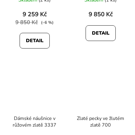
Skladem
(2 ks)
Skladem
(1 ks)
hodnocení
produktu
9 259 Kč
9 850 Kč
je
9 850 Kč
(–6 %)
5,0
DETAIL
z
DETAIL
5
hvězdiček.
Dámské náušnice v
Zlaté pecky ve žlutém
růžovém zlatě 3337
zlatě 700