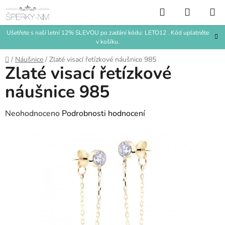
Přejít
Hledat
NÁKUP
na
KOŠÍK
obsah
Ušetřete s naší letní 12% SLEVOU po zadání kódu: LETO12 . Kód uplatněte
v košíku.
Domů
/
Náušnice
/
Zlaté visací řetízkové náušnice 985
Zlaté visací řetízkové
náušnice 985
Průměrné
Neohodnoceno
Podrobnosti hodnocení
hodnocení
produktu
je
0,0
z
5
hvězdiček.