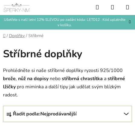
Přejít
Hledat
NÁKUP
na
KOŠÍK
obsah
Ušetřete s naší letní 12% SLEVOU po zadání kódu: LETO12 . Kód uplatněte
v košíku.
Domů
/
Doplňky
/
Stříbrné
Stříbrné doplňky
Prohlédněte si naše stříbrné doplňky ryzosti 925/1000
brože
,
nůž na dopisy
nebo
stříbrná chrastítka
a
stříbrné
lžičky
pro miminka a další tipy jak udělat svým blízkým
radost.
Ř
Řadit podle:
Nejprodávanější
a
z
e