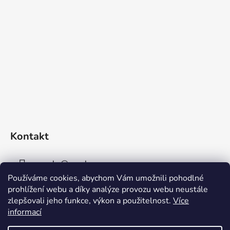
Kontakt
sperky
@
sperky-nm.cz
Používáme cookies, abychom Vám umožnili pohodlné
+420 737 11 00 33
prohlížení webu a díky analýze provozu webu neustále
zlepšovali jeho funkce, výkon a použitelnost.
Více
informací