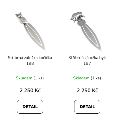
V
ý
p
i
s
p
r
Stříbrná záložka kočička
Stříbrná záložka býk
o
198
197
d
u
Skladem
(1 ks)
Skladem
(1 ks)
k
t
2 250 Kč
2 250 Kč
ů
DETAIL
DETAIL