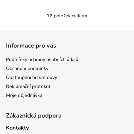
12
položek celkem
O
v
l
Z
á
á
d
Informace pro vás
p
a
a
c
Podmínky ochrany osobních údajů
t
í
Obchodní podmínky
p
í
r
Odstoupení od smlouvy
v
Reklamační protokol
k
Moje objednávka
y
v
ý
Zákaznická podpora
p
i
Kontakty
s