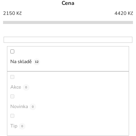
Cena
n
í
2150
Kč
4420
Kč
p
r
o
d
u
k
Na skladě
12
t
ů
Akce
0
Novinka
0
Tip
0