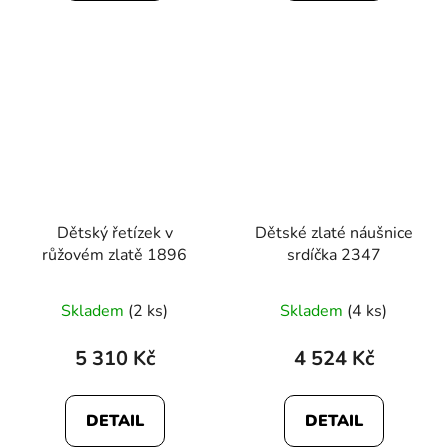
5
hvězdiček.
Dětský řetízek v
Dětské zlaté náušnice
růžovém zlatě 1896
srdíčka 2347
Skladem
(2 ks)
Skladem
(4 ks)
5 310 Kč
4 524 Kč
DETAIL
DETAIL