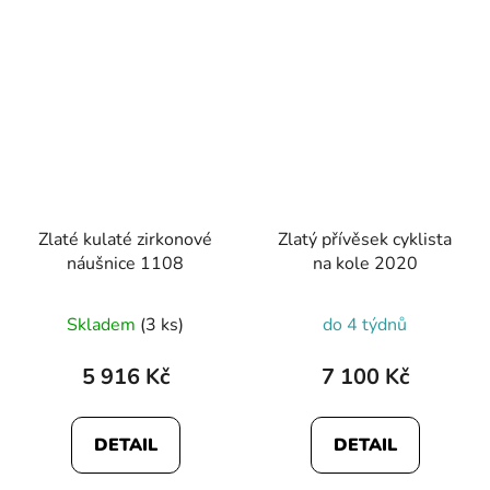
hvězdiček.
Zlaté kulaté zirkonové
Zlatý přívěsek cyklista
náušnice 1108
na kole 2020
Skladem
(3 ks)
do 4 týdnů
5 916 Kč
7 100 Kč
DETAIL
DETAIL