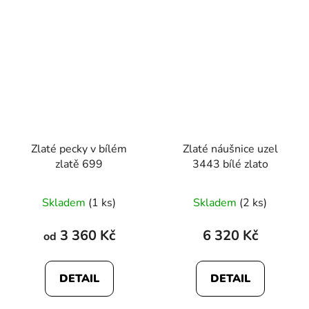
Zlaté pecky v bílém
Zlaté náušnice uzel
zlatě 699
3443 bílé zlato
Průměrné
Skladem
(1 ks)
Skladem
(2 ks)
hodnocení
produktu
3 360 Kč
6 320 Kč
od
je
5,0
DETAIL
DETAIL
z
5