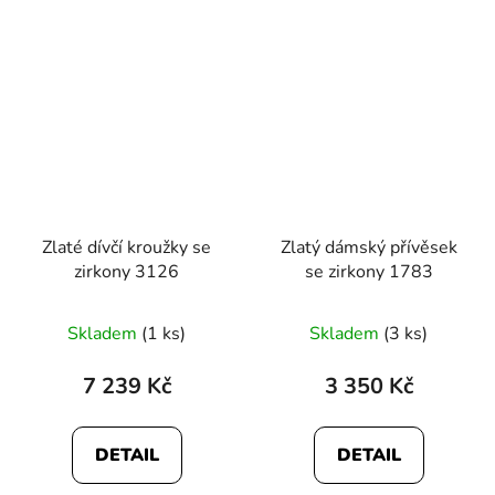
5
5
hvězdiček.
hvězdiček.
Zlaté dívčí kroužky se
Zlatý dámský přívěsek
zirkony 3126
se zirkony 1783
Průměrné
Skladem
(1 ks)
Skladem
(3 ks)
hodnocení
produktu
7 239 Kč
3 350 Kč
je
4,7
DETAIL
DETAIL
z
5