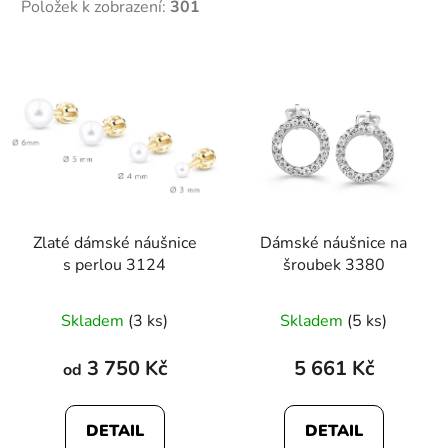
Položek k zobrazení:
301
V
ý
p
i
s
p
r
Zlaté dámské náušnice
Dámské náušnice na
o
s perlou 3124
šroubek 3380
d
u
Průměrné
Skladem
(3 ks)
Skladem
(5 ks)
k
hodnocení
t
produktu
3 750 Kč
5 661 Kč
od
ů
je
5,0
DETAIL
DETAIL
z