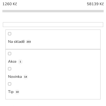
í
1260
Kč
58139
Kč
p
r
o
d
u
k
Na skladě
203
t
ů
Akce
1
Novinka
14
Tip
10