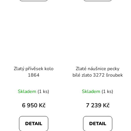
5
5
hvězdiček.
hvězdiček.
Zlatý přívěsek kolo
Zlaté náušnice pecky
1864
bílé zlato 3272 šroubek
Průměrné
Skladem
(1 ks)
Skladem
(1 ks)
hodnocení
produktu
6 950 Kč
7 239 Kč
je
5,0
DETAIL
DETAIL
z