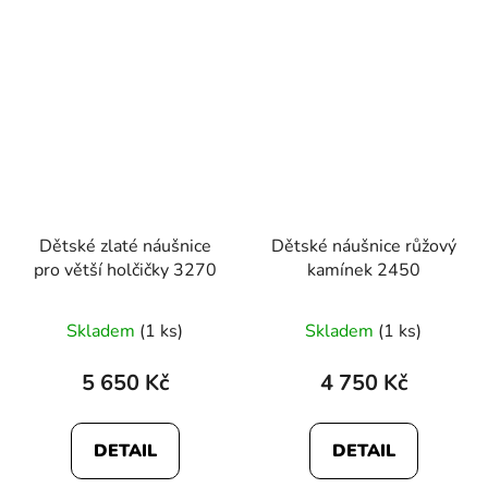
5
hvězdiček.
Dětské zlaté náušnice
Dětské náušnice růžový
pro větší holčičky 3270
kamínek 2450
Průměrné
Průměrné
Skladem
(1 ks)
Skladem
(1 ks)
hodnocení
hodnocení
produktu
produktu
5 650 Kč
4 750 Kč
je
je
5,0
5,0
DETAIL
DETAIL
z
z