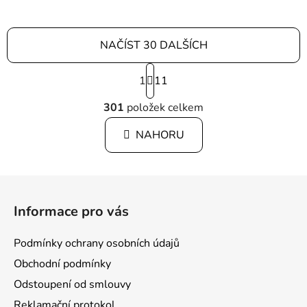
NAČÍST 30 DALŠÍCH
S
1
t
11
r
O
á
301
položek celkem
v
n
l
k
NAHORU
á
o
d
v
a
á
Z
c
n
á
í
í
Informace pro vás
p
p
r
a
Podmínky ochrany osobních údajů
v
t
k
Obchodní podmínky
í
y
Odstoupení od smlouvy
v
Reklamační protokol