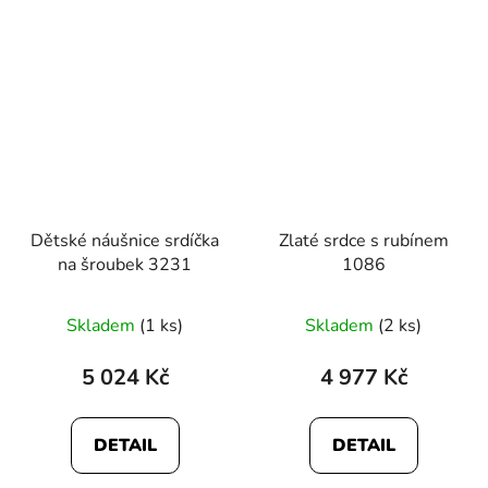
hvězdiček.
Dětské náušnice srdíčka
Zlaté srdce s rubínem
na šroubek 3231
1086
Průměrné
Skladem
(1 ks)
Skladem
(2 ks)
hodnocení
produktu
5 024 Kč
4 977 Kč
je
5,0
DETAIL
DETAIL
z
5