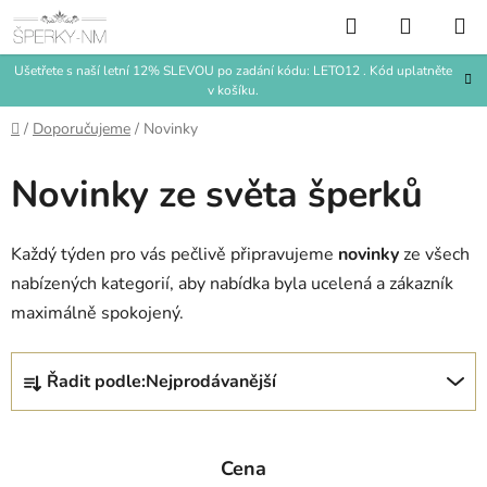
Přejít
Hledat
NÁKUP
na
KOŠÍK
obsah
Ušetřete s naší letní 12% SLEVOU po zadání kódu: LETO12 . Kód uplatněte
v košíku.
Domů
/
Doporučujeme
/
Novinky
Novinky ze světa šperků
Každý týden pro vás pečlivě připravujeme
novinky
ze všech
nabízených kategorií, aby nabídka byla ucelená a zákazník
maximálně spokojený.
Ř
Řadit podle:
Nejprodávanější
a
z
e
Cena
n