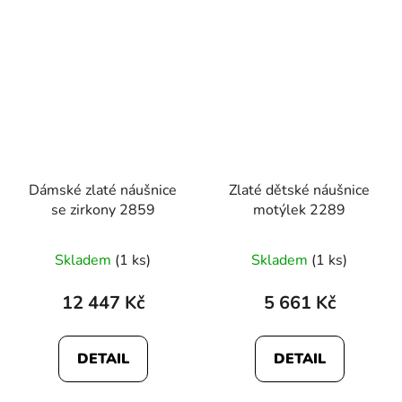
hvězdiček.
Dámské zlaté náušnice
Zlaté dětské náušnice
se zirkony 2859
motýlek 2289
Průměrné
Skladem
(1 ks)
Skladem
(1 ks)
hodnocení
produktu
12 447 Kč
5 661 Kč
je
5,0
DETAIL
DETAIL
z
5