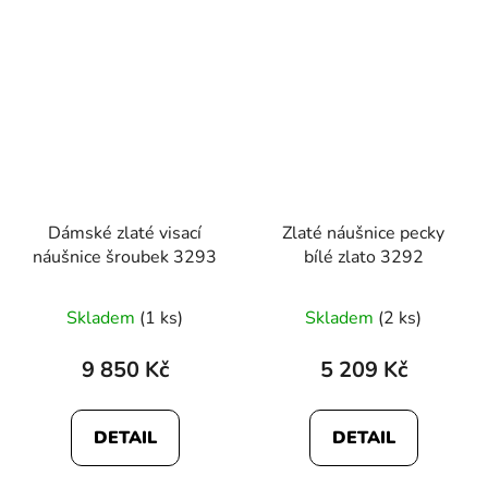
hvězdiček.
Dámské zlaté visací
Zlaté náušnice pecky
náušnice šroubek 3293
bílé zlato 3292
Průměrné
Skladem
(1 ks)
Skladem
(2 ks)
hodnocení
produktu
9 850 Kč
5 209 Kč
je
5,0
DETAIL
DETAIL
z
5