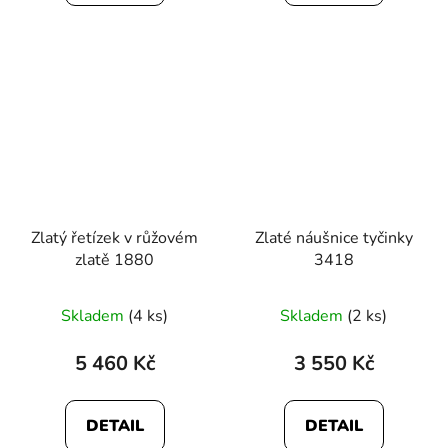
Zlatý řetízek v růžovém
Zlaté náušnice tyčinky
zlatě 1880
3418
Průměrné
Průměrné
Skladem
(4 ks)
Skladem
(2 ks)
hodnocení
hodnocení
produktu
produktu
5 460 Kč
3 550 Kč
je
je
4,8
5,0
DETAIL
DETAIL
z
z