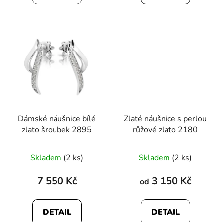
5
hvězdiček.
Dámské náušnice bílé
Zlaté náušnice s perlou
zlato šroubek 2895
růžové zlato 2180
Skladem
(2 ks)
Skladem
(2 ks)
7 550 Kč
3 150 Kč
od
DETAIL
DETAIL