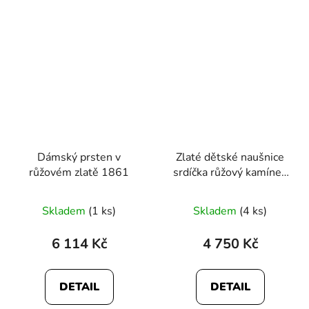
Dámský prsten v
Zlaté dětské naušnice
růžovém zlatě 1861
srdíčka růžový kamínek
1917
Průměrné
Skladem
(1 ks)
Skladem
(4 ks)
hodnocení
produktu
6 114 Kč
4 750 Kč
je
5,0
DETAIL
DETAIL
z