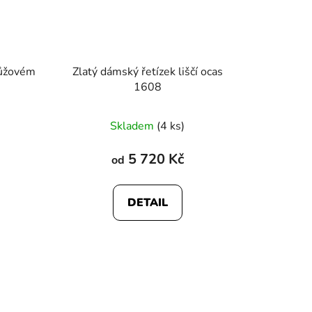
 růžovém
Zlatý dámský řetízek liščí ocas
1608
Skladem
(4 ks)
5 720 Kč
od
DETAIL