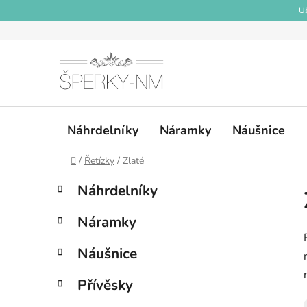
Přejít
Uš
na
obsah
Náhrdelníky
Náramky
Náušnice
Domů
/
Řetízky
/
Zlaté
P
K
Přeskočit
Náhrdelníky
a
kategorie
o
t
s
Náramky
e
t
g
r
Náušnice
o
a
r
Přívěsky
i
n
e