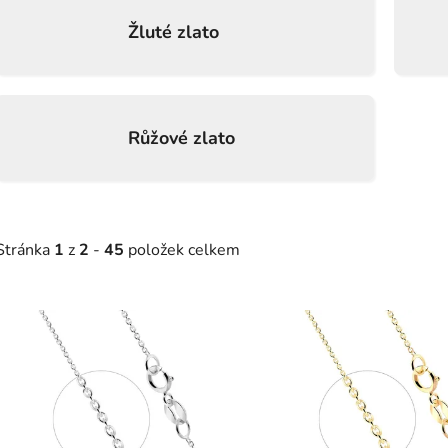
Žluté zlato
Růžové zlato
Stránka
1
z
2
-
45
položek celkem
V
ý
p
s
p