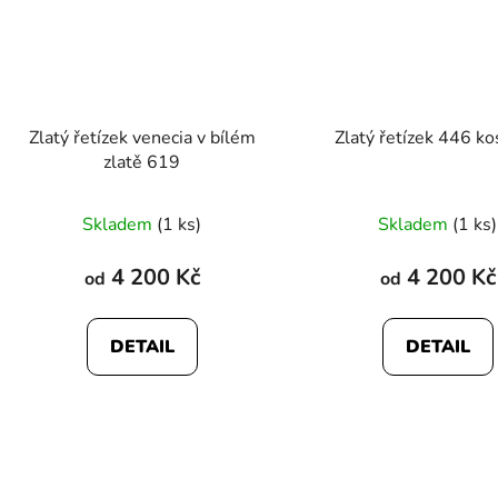
Zlatý řetízek venecia v bílém
Zlatý řetízek 446 ko
zlatě 619
Průměrné
Skladem
(1 ks)
Skladem
(1 ks)
hodnocení
produktu
4 200 Kč
4 200 Kč
od
od
je
5,0
DETAIL
DETAIL
z
5
hvězdiček.