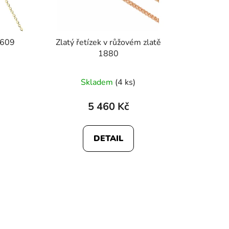
d
u
k
r 609
Zlatý řetízek v růžovém zlatě
t
1880
ů
Průměrné
Skladem
(4 ks)
hodnocení
produktu
5 460 Kč
je
4,8
DETAIL
z
5
hvězdiček.