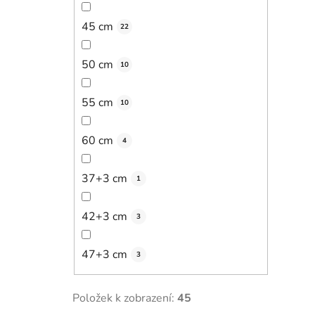
45 cm
22
50 cm
10
55 cm
10
60 cm
4
37+3 cm
1
42+3 cm
3
47+3 cm
3
Položek k zobrazení:
45