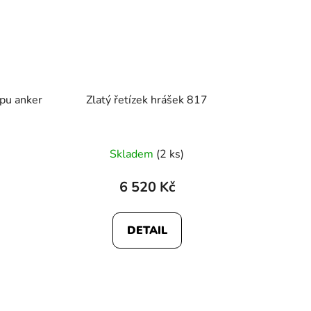
ypu anker
Zlatý řetízek hrášek 817
Skladem
(2 ks)
6 520 Kč
DETAIL