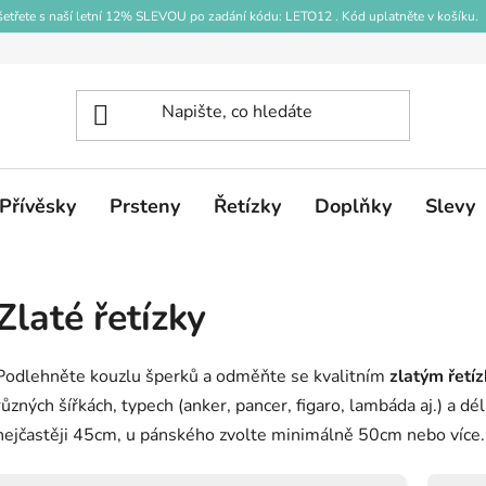
etřete s naší letní 12% SLEVOU po zadání kódu: LETO12 . Kód uplatněte v košíku.
Přívěsky
Prsteny
Řetízky
Doplňky
Slevy
Zlaté řetízky
Podlehněte kouzlu šperků a odměňte se kvalitním
zlatým
řetí
různých šířkách, typech (anker, pancer, figaro, lambáda aj.) a d
nejčastěji 45cm, u pánského zvolte minimálně 50cm nebo více. D