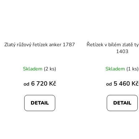
Zlatý růžový řetízek anker 1787
Řetízek v bílém zlatě t
1403
Průměrné
Skladem
(2 ks)
Skladem
(1 ks)
hodnocení
produktu
6 720 Kč
5 460 Kč
od
od
je
5,0
DETAIL
DETAIL
z
5
hvězdiček.