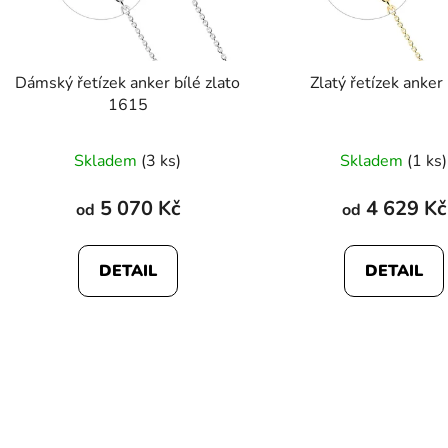
r
o
d
Dámský řetízek anker bílé zlato
Zlatý řetízek anke
u
1615
k
t
Skladem
(3 ks)
Skladem
(1 ks)
ů
5 070 Kč
4 629 Kč
od
od
DETAIL
DETAIL