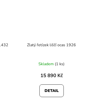
 1432
Zlatý řetízek liščí ocas 1926
né
Skladem
(1 ks)
ení
tu
15 890 Kč
DETAIL
ek.