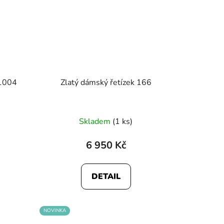
 1004
Zlatý dámský řetízek 166
né
Skladem
(1 ks)
ení
tu
6 950 Kč
DETAIL
ek.
NOVINKA