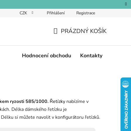
CZK
Přihlášení
Registrace
PRÁZDNÝ KOŠÍK
NÁKUPNÍ
KOŠÍK
Hodnocení obchodu
Kontakty
zkem ryzosti 585/1000.
Řetízky
nabízíme v
élkách. Délka dámského řetízku je
élku si můžete navolit v konfigurátoru řetízků.