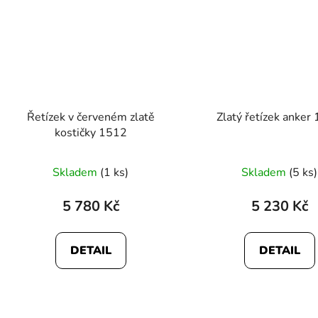
Řetízek v červeném zlatě
Zlatý řetízek anker
kostičky 1512
Průměrné
Průměr
Skladem
(1 ks)
Skladem
(5 ks)
hodnocení
hodnoc
produktu
produk
5 780 Kč
5 230 Kč
je
je
5,0
5,0
DETAIL
DETAIL
z
z
5
5
hvězdiček.
hvězdič