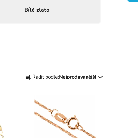
Bílé zlato
Ř
Řadit podle:
Nejprodávanější
a
z
e
n
í
p
r
o