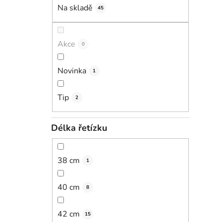
Na skladě
45
Akce
0
Novinka
1
Tip
2
Délka řetízku
38 cm
1
40 cm
8
42 cm
15