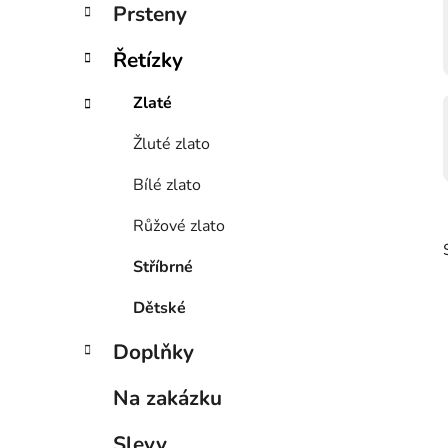
n
Prsteny
í
p
Řetízky
a
n
Zlaté
e
Žluté zlato
l
Bílé zlato
Růžové zlato
Stříbrné
Dětské
Doplňky
i
Na zakázku
Slevy