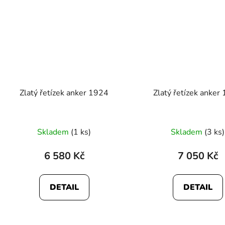
Zlatý řetízek anker 1924
Zlatý řetízek anker
Průměr
Skladem
(1 ks)
Skladem
(3 ks)
hodnoc
produk
6 580 Kč
7 050 Kč
je
5,0
DETAIL
DETAIL
z
5
hvězdič