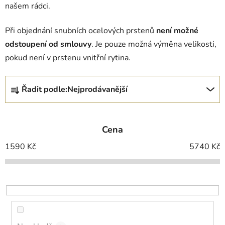
našem rádci.
Při objednání snubních ocelových prstenů
není možné
odstoupení od smlouvy
. Je pouze možná výměna velikosti,
pokud není v prstenu vnitřní rytina.
Ř
Řadit podle:
Nejprodávanější
a
z
e
Cena
n
í
1590
Kč
5740
Kč
p
r
o
d
u