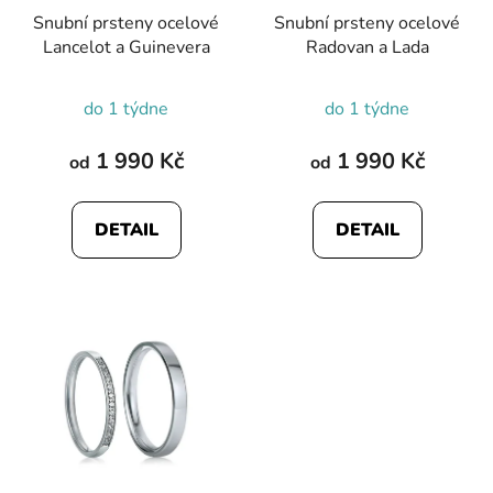
r
Snubní prsteny ocelové
Snubní prsteny ocelové
o
Lancelot a Guinevera
Radovan a Lada
d
u
Průměrné
do 1 týdne
do 1 týdne
k
hodnocení
t
produktu
1 990 Kč
1 990 Kč
od
od
ů
je
5,0
DETAIL
DETAIL
z
5
hvězdiček.