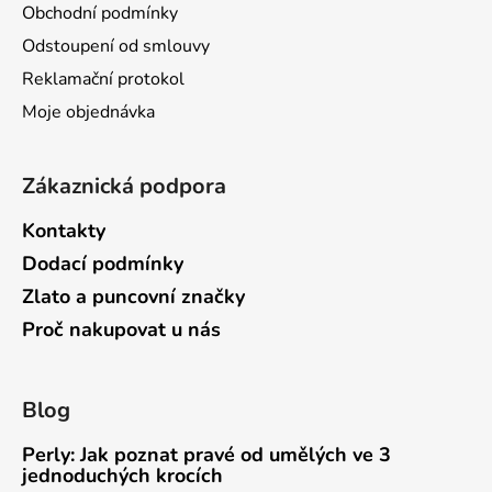
Obchodní podmínky
p
í
r
Odstoupení od smlouvy
v
Reklamační protokol
k
Moje objednávka
y
v
ý
Zákaznická podpora
p
i
Kontakty
s
Dodací podmínky
u
Zlato a puncovní značky
Proč nakupovat u nás
Blog
Perly: Jak poznat pravé od umělých ve 3
jednoduchých krocích