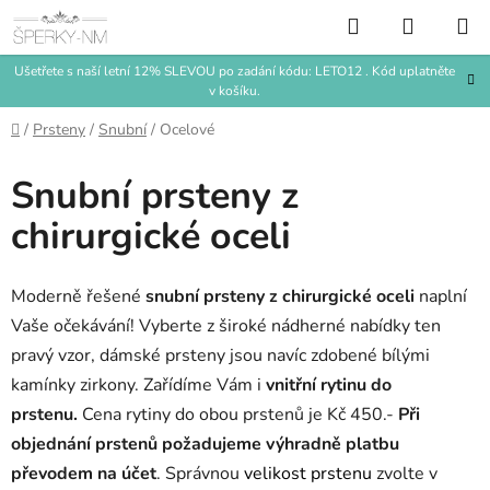
Přejít
Hledat
NÁKUP
na
KOŠÍK
obsah
Ušetřete s naší letní 12% SLEVOU po zadání kódu: LETO12 . Kód uplatněte
v košíku.
Domů
/
Prsteny
/
Snubní
/
Ocelové
Snubní prsteny z
chirurgické oceli
Moderně řešené
snubní prsteny z chirurgické oceli
naplní
Vaše očekávání! Vyberte z široké nádherné nabídky ten
pravý vzor, dámské prsteny jsou navíc zdobené bílými
kamínky zirkony. Zařídíme Vám i
vnitřní rytinu do
prstenu.
Cena rytiny do obou prstenů je Kč 450.-
Při
objednání prstenů požadujeme výhradně platbu
převodem na účet
. Správnou
velikost prstenu
zvolte v