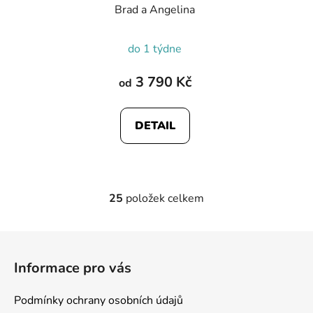
Brad a Angelina
do 1 týdne
3 790 Kč
od
DETAIL
25
položek celkem
O
v
l
Z
á
á
d
Informace pro vás
p
a
a
c
Podmínky ochrany osobních údajů
t
í