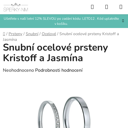
Přejít
Hledat
NÁKUP
na
KOŠÍK
obsah
Ušetřete s naší letní 12% SLEVOU po zadání kódu: LETO12 . Kód uplatněte
v košíku.
Domů
/
Prsteny
/
Snubní
/
Ocelové
/
Snubní ocelové prsteny Kristoff a
Jasmína
Snubní ocelové prsteny
Kristoff a Jasmína
Průměrné
Neohodnoceno
Podrobnosti hodnocení
hodnocení
produktu
je
0,0
z
5
hvězdiček.