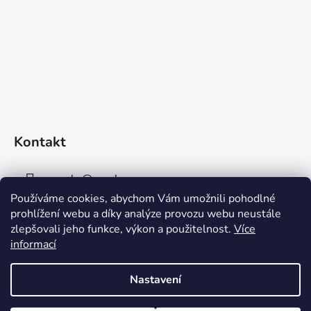
Kontakt
sperky
@
sperky-nm.cz
Používáme cookies, abychom Vám umožnili pohodlné
+420 737 11 00 33
prohlížení webu a díky analýze provozu webu neustále
zlepšovali jeho funkce, výkon a použitelnost.
Více
informací
Nastavení