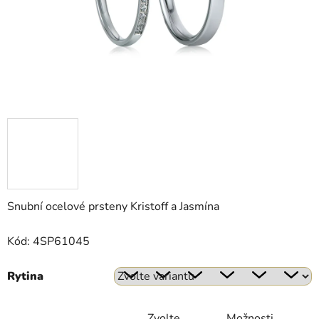
Snubní ocelové prsteny Kristoff a Jasmína
Kód: 4SP61045
Rytina
Zvolte
Možnosti