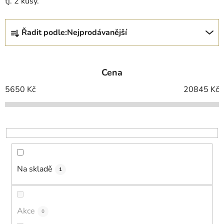
tj. 2 kusy.
Ř
Řadit podle:
Nejprodávanější
a
z
e
Cena
n
í
5650
Kč
20845
Kč
p
r
o
d
u
k
Na skladě
1
t
ů
Akce
0