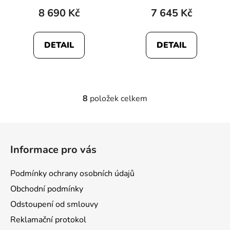
8 690 Kč
7 645 Kč
DETAIL
DETAIL
8
položek celkem
O
v
l
Z
á
á
d
Informace pro vás
p
a
a
c
Podmínky ochrany osobních údajů
t
í
Obchodní podmínky
p
í
r
Odstoupení od smlouvy
v
Reklamační protokol
k