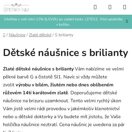
Přejít
Hledat
NÁKUP
na
KOŠÍK
obsah
Ušetřete s naší letní 12% SLEVOU po zadání kódu: LETO12 . Kód uplatněte
v košíku.
Domů
/
Náušnice
/
Zlaté dětské
/
S brilianty
Dětské náušnice s brilianty
Zlaté dětské náušnice s brilianty
Vám nabízíme ve velmi
pěkné barvě G a čistotě SI1. Navíc si vždy můžete
zvolit
výrobu v bílém, žlutém nebo dnes oblíbeném
růžovém 14ti karátovém zlatě
. Doporučujeme dětské
náušnice na brizuru uzamknout. Tento velmi rychlý úkon
Vám jistě velmi rádi provedou v jakémkoliv klenotnictví
nebo u dětské doktorky a Vy budete mít jistotu, že Vaše
holčička náušnice neztratí. Cena náušnic je uvedena za pár