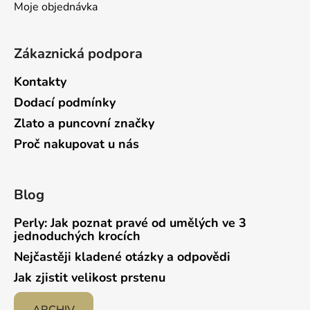
Moje objednávka
y
v
ý
Zákaznická podpora
p
i
Kontakty
s
Dodací podmínky
u
Zlato a puncovní značky
Proč nakupovat u nás
Blog
Perly: Jak poznat pravé od umělých ve 3
jednoduchých krocích
Nejčastěji kladené otázky a odpovědi
Jak zjistit velikost prstenu