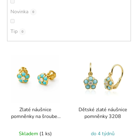
Novinka
0
Tip
0
V
ý
p
i
s
p
r
Zlaté náušnice
Dětské zlaté náušnice
o
pomněnky na šroubek
pomněnky 3208
d
3451
u
Skladem
(1 ks)
do 4 týdnů
k