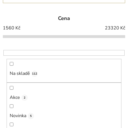
z
e
Cena
n
í
1560
Kč
23320
Kč
p
r
o
d
u
k
Na skladě
112
t
ů
Akce
2
Novinka
5