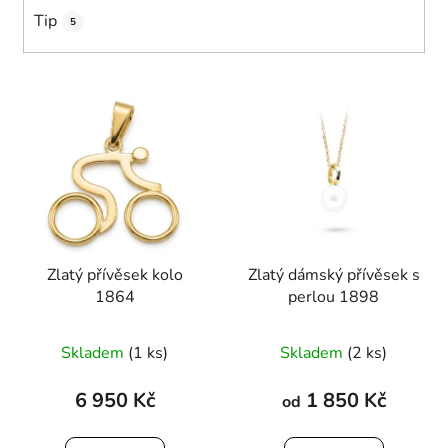
Tip
5
V
ý
p
i
s
p
r
Zlatý přívěsek kolo
Zlatý dámský přívěsek s
o
1864
perlou 1898
d
u
Průměrné
Průměrné
Skladem
(1 ks)
Skladem
(2 ks)
k
hodnocení
hodnocení
t
produktu
produktu
6 950 Kč
1 850 Kč
od
ů
je
je
5,0
5,0