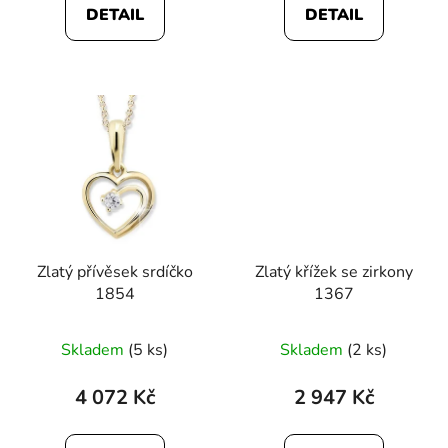
DETAIL
DETAIL
z
z
5
5
hvězdiček.
hvězdiček.
Zlatý přívěsek srdíčko
Zlatý křížek se zirkony
1854
1367
Skladem
(5 ks)
Skladem
(2 ks)
4 072 Kč
2 947 Kč