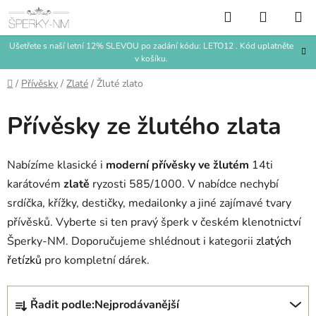
Přejít
Hledat
NÁKUP
na
KOŠÍK
obsah
Ušetřete s naší letní 12% SLEVOU po zadání kódu: LETO12 . Kód uplatněte
v košíku.
Domů
/
Přívěsky
/
Zlaté
/
Žluté zlato
Přívěsky ze žlutého zlata
Nabízíme klasické i
moderní přívěsky ve žlutém
14ti
karátovém
zlatě
ryzosti 585/1000. V nabídce nechybí
srdíčka, křížky, destičky, medailonky a jiné zajímavé tvary
přívěsků. Vyberte si ten pravý šperk v českém klenotnictví
Šperky-NM. Doporučujeme shlédnout i kategorii
zlatých
řetízků
pro kompletní dárek.
Ř
Řadit podle:
Nejprodávanější
a