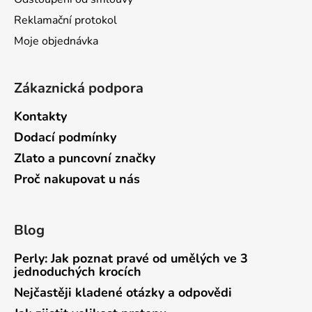
v
Reklamační protokol
ý
p
Moje objednávka
i
s
u
Zákaznická podpora
Kontakty
Dodací podmínky
Zlato a puncovní značky
Proč nakupovat u nás
Blog
Perly: Jak poznat pravé od umělých ve 3
jednoduchých krocích
Nejčastěji kladené otázky a odpovědi