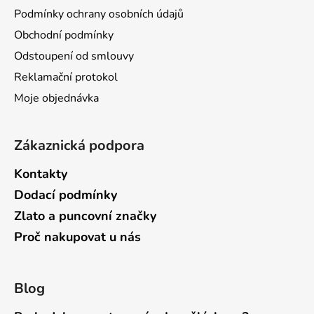
a
c
Podmínky ochrany osobních údajů
t
í
Obchodní podmínky
p
í
r
Odstoupení od smlouvy
v
Reklamační protokol
k
Moje objednávka
y
v
ý
Zákaznická podpora
p
i
Kontakty
s
Dodací podmínky
u
Zlato a puncovní značky
Proč nakupovat u nás
Blog