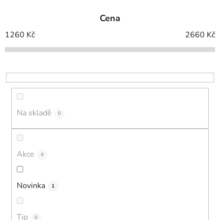
e
Cena
n
í
1260
Kč
2660
Kč
p
r
o
d
u
k
Na skladě
0
t
ů
Akce
0
Novinka
1
Tip
0