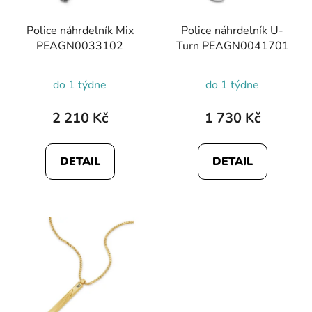
r
Police náhrdelník Mix
Police náhrdelník U-
o
PEAGN0033102
Turn PEAGN0041701
d
u
do 1 týdne
do 1 týdne
k
t
2 210 Kč
1 730 Kč
ů
DETAIL
DETAIL