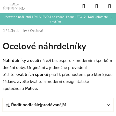
Přejít
Hledat
NÁKUP
na
KOŠÍK
obsah
Ušetřete s naší letní 12% SLEVOU po zadání kódu: LETO12 . Kód uplatněte
v košíku.
Domů
/
Náhrdelníky
/
Ocelové
Ocelové náhrdelníky
Náhrdelníky z oceli
náleží bezesporu k moderním šperkům
dnešní doby. Originální a jedinečné provedení
těchto
kvalitních šperků
patří k přednostem, pro které jsou
žádány. Zvolte kvalitu a moderní design italské
společnosti
Police.
Ř
Řadit podle:
Nejprodávanější
a
z