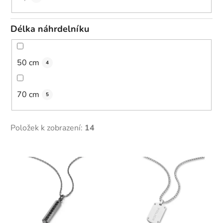
Délka náhrdelníku
50 cm
4
70 cm
5
Položek k zobrazení:
14
V
ý
p
i
s
p