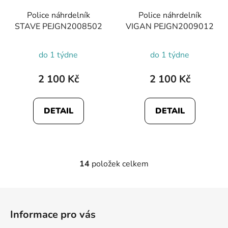
Police náhrdelník
Police náhrdelník
STAVE PEJGN2008502
VIGAN PEJGN2009012
do 1 týdne
do 1 týdne
2 100 Kč
2 100 Kč
DETAIL
DETAIL
14
položek celkem
O
v
l
Z
á
á
d
Informace pro vás
p
a