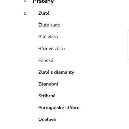
Prsteny
í
p
Zlaté
a
Žluté zlato
n
e
Bílé zlato
l
Růžové zlato
Pánské
Zlaté s diamanty
Zásnubní
Stříbrné
Portugalské stříbro
Ocelové