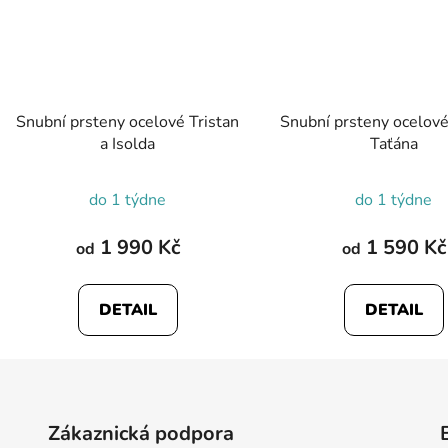
Snubní prsteny ocelové Tristan
Snubní prsteny ocelové
a Isolda
Taťána
do 1 týdne
do 1 týdne
1 990 Kč
1 590 Kč
od
od
DETAIL
DETAIL
Zákaznická podpora