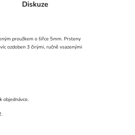
Diskuze
ceným proužkem o šířce 5mm. Prsteny
íc ozdoben 3 čirými, ručně vsazenými
k objednávce.
2.