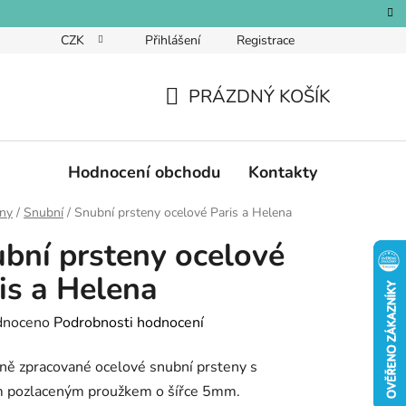
CZK
Přihlášení
Registrace
PRÁZDNÝ KOŠÍK
NÁKUPNÍ
KOŠÍK
Hodnocení obchodu
Kontakty
eny
/
Snubní
/
Snubní prsteny ocelové Paris a Helena
bní prsteny ocelové
is a Helena
né
dnoceno
Podrobnosti hodnocení
ení
ě zpracované ocelové snubní prsteny s
tu
 pozlaceným proužkem o šířce 5mm.