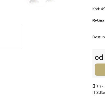
0,0
Kód: 4
z
5
Rytina
hvězdič
Dostup
o
Měrná
Tisk
Sdíle