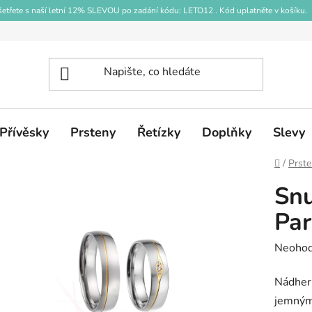
etřete s naší letní 12% SLEVOU po zadání kódu: LETO12 . Kód uplatněte v košíku.
Přívěsky
Prsteny
Řetízky
Doplňky
Slevy
Domů
/
Prst
Snu
Par
Průměr
Neoho
hodnoc
Nádhern
produk
jemným
je