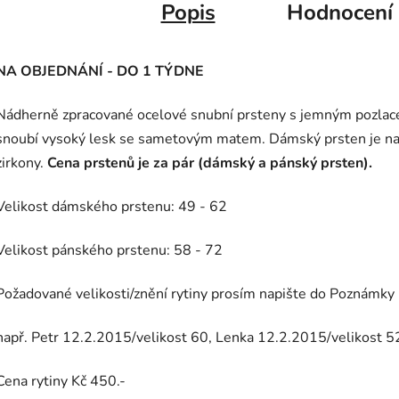
Popis
Hodnocení
NA OBJEDNÁNÍ - DO 1 TÝDNE
Nádherně zpracované ocelové snubní prsteny s jemným pozla
snoubí vysoký lesk se sametovým matem. Dámský prsten je nav
zirkony.
Cena prstenů je za pár (dámský a pánský prsten).
Velikost dámského prstenu: 49 - 62
Velikost pánského prstenu: 58 - 72
Požadované velikosti/znění rytiny prosím napište do Poznámky 
např. Petr 12.2.2015/velikost 60, Lenka 12.2.2015/velikost 5
Cena rytiny Kč 450.-