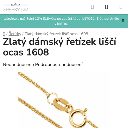
Přejít
Hledat
NÁKUP
na
KOŠÍK
obsah
Ušetřete s naší letní 12% SLEVOU po zadání kódu: LETO12 . Kód uplatněte
v košíku.
Domů
/
Řetízky
/
Zlatý dámský řetízek liščí ocas 1608
Zlatý dámský řetízek liščí
ocas 1608
Průměrné
Neohodnoceno
Podrobnosti hodnocení
hodnocení
produktu
je
0,0
z
5
hvězdiček.