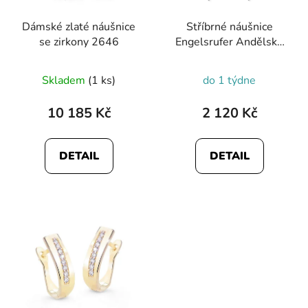
Dámské zlaté náušnice
Stříbrné náušnice
se zirkony 2646
Engelsrufer Andělské
křídlo s ruthéniem
3419
Skladem
(1 ks)
do 1 týdne
10 185 Kč
2 120 Kč
DETAIL
DETAIL