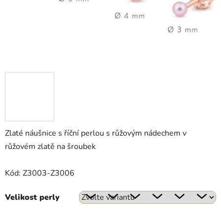
Zlaté náušnice s říční perlou s růžovým nádechem v
růžovém zlatě na šroubek
Kód: Z3003-Z3006
Velikost perly