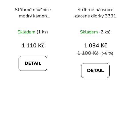
Stříbrné náušnice
Stříbrné náušnice
modrý kámen
zlacené diorky 3391
Engelsrufer ERE-JOY-B-
CR
Skladem
(1 ks)
Skladem
(2 ks)
1 110 Kč
1 034 Kč
1 100 Kč
(–6 %)
DETAIL
DETAIL