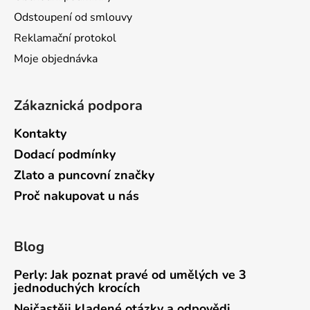
í
Odstoupení od smlouvy
Reklamační protokol
Moje objednávka
Zákaznická podpora
Kontakty
Dodací podmínky
Zlato a puncovní značky
Proč nakupovat u nás
Blog
Perly: Jak poznat pravé od umělých ve 3
jednoduchých krocích
Nejčastěji kladené otázky a odpovědi