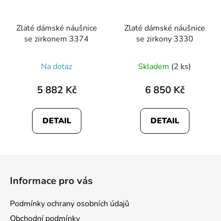
Zlaté dámské náušnice
Zlaté dámské náušnice
se zirkonem 3374
se zirkony 3330
Průměrné
Na dotaz
Skladem
(2 ks)
hodnocení
produktu
5 882 Kč
6 850 Kč
je
5,0
DETAIL
DETAIL
z
5
hvězdiček.
Z
á
Informace pro vás
p
a
Podmínky ochrany osobních údajů
t
Obchodní podmínky