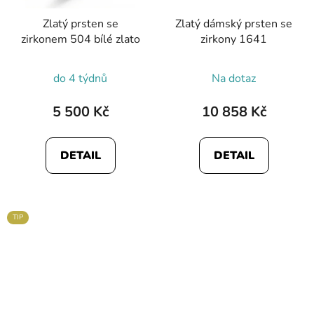
Zlatý prsten se
Zlatý dámský prsten se
zirkonem 504 bílé zlato
zirkony 1641
Průměrné
do 4 týdnů
Na dotaz
hodnocení
produktu
5 500 Kč
10 858 Kč
je
4,0
DETAIL
DETAIL
z
5
hvězdiček.
TIP