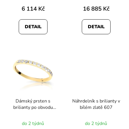
produktu
6 114 Kč
16 885 Kč
je
5,0
DETAIL
DETAIL
z
5
hvězdiček.
Dámský prsten s
Náhrdelník s brilianty v
brilianty po obvodu
bílém zlatě 607
1802
do 2 týdnů
do 2 týdnů