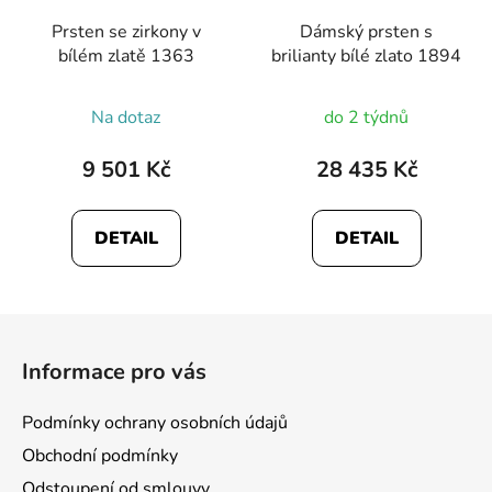
Prsten se zirkony v
Dámský prsten s
bílém zlatě 1363
brilianty bílé zlato 1894
Na dotaz
do 2 týdnů
9 501 Kč
28 435 Kč
DETAIL
DETAIL
Z
á
Informace pro vás
p
a
Podmínky ochrany osobních údajů
t
Obchodní podmínky
í
Odstoupení od smlouvy