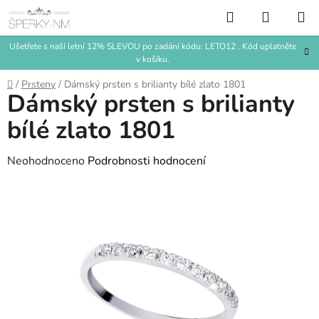
Přejít
Hledat
NÁKUP
na
KOŠÍK
obsah
Ušetřete s naší letní 12% SLEVOU po zadání kódu: LETO12 . Kód uplatněte
v košíku.
Domů
/
Prsteny
/
Dámský prsten s brilianty bílé zlato 1801
Dámský prsten s brilianty
bílé zlato 1801
Průměrné
Neohodnoceno
Podrobnosti hodnocení
hodnocení
produktu
je
0,0
z
5
hvězdiček.