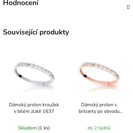
Hodnocení
Související produkty
Dámský prsten kroužek
Dámský prsten s
v bílém zlatě 1637
brilianty po obvodu
růžové zlato 1782
Průměrné
Skladem
(1 ks)
do 2 týdnů
hodnocení