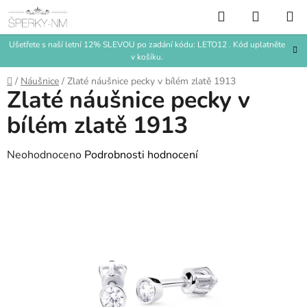
Přejít
Hledat
NÁKUP
na
KOŠÍK
obsah
Ušetřete s naší letní 12% SLEVOU po zadání kódu: LETO12 . Kód uplatněte
v košíku.
Domů
/
Náušnice
/
Zlaté náušnice pecky v bílém zlatě 1913
Zlaté náušnice pecky v
bílém zlatě 1913
Průměrné
Neohodnoceno
Podrobnosti hodnocení
hodnocení
produktu
je
0,0
z
5
hvězdiček.