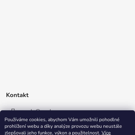
Kontakt
sperky
@
sperky-nm.cz
Používáme cookies, abychom Vám umožnili pohodlné
+420 737 11 00 33
prohlížení webu a díky analýze provozu webu neustále
zlepšovali jeho funkce, výkon a použitelnost.
Více