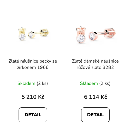
Zlaté náušnice pecky se
Zlaté dámské náušnice
zirkonem 1966
růžové zlato 3282
Průměrné
Skladem
(2 ks)
Skladem
(2 ks)
hodnocení
produktu
5 210 Kč
6 114 Kč
je
5,0
DETAIL
DETAIL
z
5