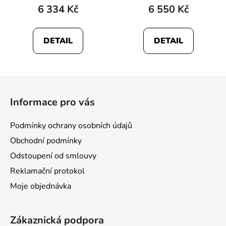
6 334 Kč
6 550 Kč
DETAIL
DETAIL
Z
á
Informace pro vás
p
a
Podmínky ochrany osobních údajů
t
Obchodní podmínky
í
Odstoupení od smlouvy
Reklamační protokol
Moje objednávka
Zákaznická podpora