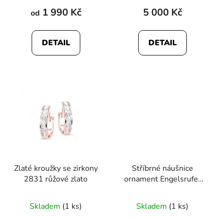
1 990 Kč
5 000 Kč
od
DETAIL
DETAIL
Zlaté kroužky se zirkony
Stříbrné náušnice
2831 růžové zlato
ornament Engelsrufer
ERE-ORNA-ZI-ST
Skladem
(1 ks)
Skladem
(1 ks)