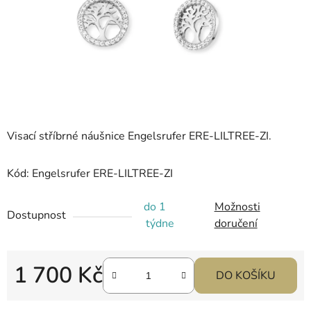
hvězdiček.
Visací stříbrné náušnice Engelsrufer ERE-LILTREE-ZI.
Kód: Engelsrufer ERE-LILTREE-ZI
do 1
Možnosti
Dostupnost
týdne
doručení
1 700 Kč
DO KOŠÍKU
Měrná cena: