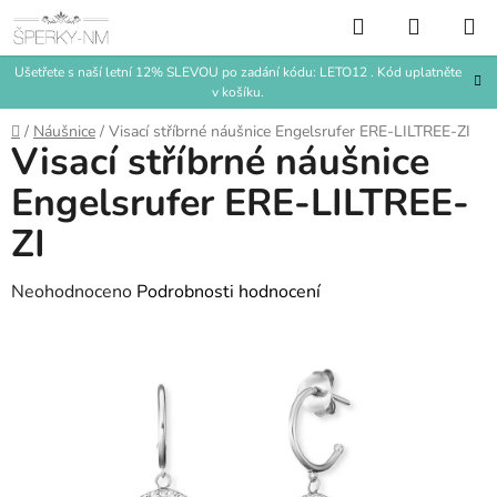
Přejít
Hledat
NÁKUP
na
KOŠÍK
obsah
Ušetřete s naší letní 12% SLEVOU po zadání kódu: LETO12 . Kód uplatněte
v košíku.
Domů
/
Náušnice
/
Visací stříbrné náušnice Engelsrufer ERE-LILTREE-ZI
Visací stříbrné náušnice
Engelsrufer ERE-LILTREE-
ZI
Průměrné
Neohodnoceno
Podrobnosti hodnocení
hodnocení
produktu
je
0,0
z
5