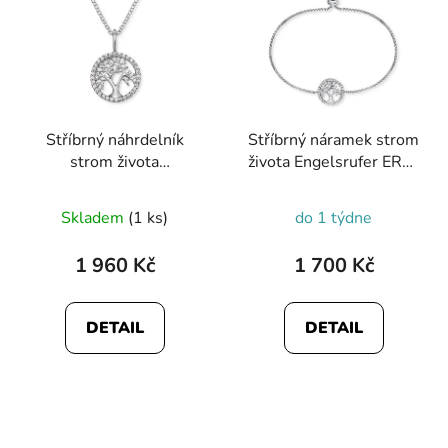
Stříbrný náhrdelník
Stříbrný náramek strom
strom života
života Engelsrufer ERB-
Engelsrufer ERN-
LILTREE-ZI
LILTREE-ZI
Skladem
(1 ks)
do 1 týdne
1 960 Kč
1 700 Kč
DETAIL
DETAIL