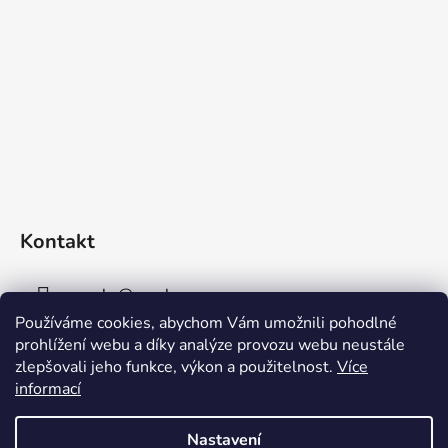
Kontakt
sperky
@
sperky-nm.cz
Používáme cookies, abychom Vám umožnili pohodlné
+420 737 11 00 33
prohlížení webu a díky analýze provozu webu neustále
zlepšovali jeho funkce, výkon a použitelnost.
Více
informací
Nastavení