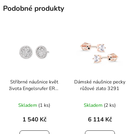
Podobné produkty
Stříbrné náušnice květ
Dámské náušnice pecky
života Engelsrufer ERE-
růžové zlato 3291
LILLIFL-ZST
Skladem
(1 ks)
Skladem
(2 ks)
1 540 Kč
6 114 Kč