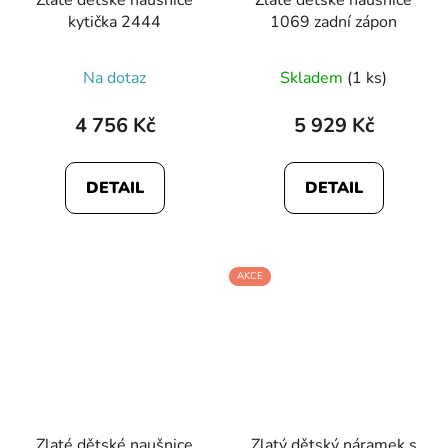
kytička 2444
1069 zadní zápon
Na dotaz
Skladem
(1 ks)
4 756 Kč
5 929 Kč
DETAIL
DETAIL
AKCE
Zlaté dětské naušnice
Zlatý dětský náramek s