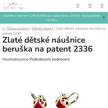
Přejít
Hledat
NÁKUP
na
KOŠÍK
obsah
Ušetřete s naší letní 12% SLEVOU po zadání kódu: LETO12 . Kód uplatněte
v košíku.
Domů
/
Doporučujeme
/
Dětské šperky
/
Zlaté dětské náušnice beruška na
patent 2336
Zlaté dětské náušnice
beruška na patent 2336
Průměrné
Neohodnoceno
Podrobnosti hodnocení
hodnocení
produktu
je
0,0
z
5
hvězdiček.