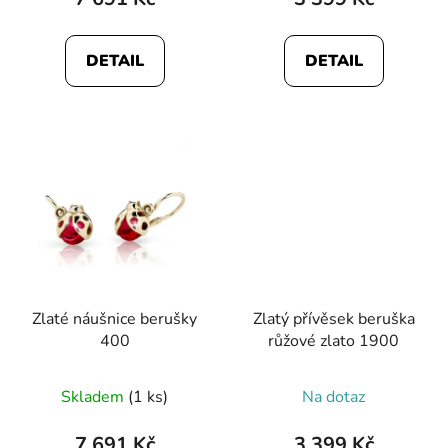
DETAIL
DETAIL
Zlaté náušnice berušky
Zlatý přívěsek beruška
400
růžové zlato 1900
Průměrné
Skladem
(1 ks)
Na dotaz
hodnocení
produktu
7 691 Kč
3 399 Kč