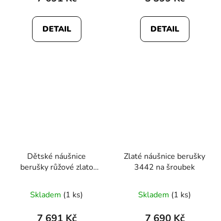
je
5,0
DETAIL
DETAIL
z
5
hvězdiček.
Dětské náušnice
Zlaté náušnice berušky
berušky růžové zlato
3442 na šroubek
3401
Skladem
(1 ks)
Skladem
(1 ks)
7 691 Kč
7 690 Kč