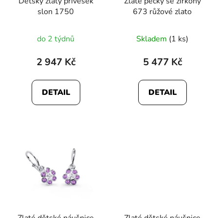
Dětský zlatý přívěsek
Zlaté pecky se zirkony
slon 1750
673 růžové zlato
Průměrné
do 2 týdnů
Skladem
(1 ks)
hodnocení
produktu
2 947 Kč
5 477 Kč
je
5,0
DETAIL
DETAIL
z
5
hvězdiček.
Zlaté dětské náušnice
Zlaté dětské náušnice