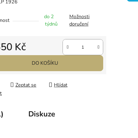
LP 1926
do 2
Možnosti
nost
týdnů
doručení
ek.
650 Kč
 cena:
DO KOŠÍKU
Zeptat se
Hlídat
t
)
Diskuze