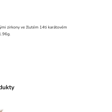
vými zirkony ve žlutém 14ti karátovém
1.96g.
odukty