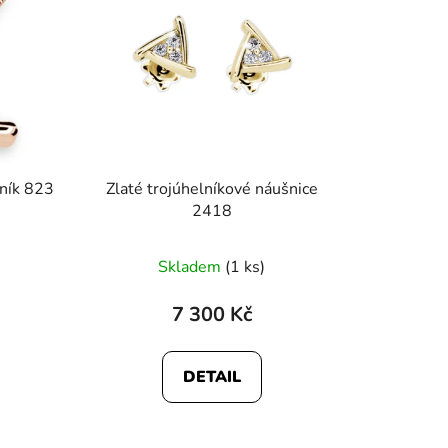
lník 823
Zlaté trojúhelníkové náušnice
2418
Skladem
(1 ks)
7 300 Kč
DETAIL