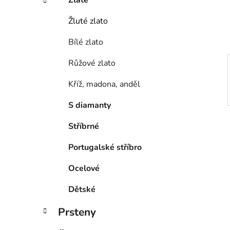
í
p
Žluté zlato
a
Bílé zlato
n
e
Růžové zlato
l
Kříž, madona, anděl
S diamanty
Stříbrné
Portugalské stříbro
Ocelové
Dětské
Prsteny