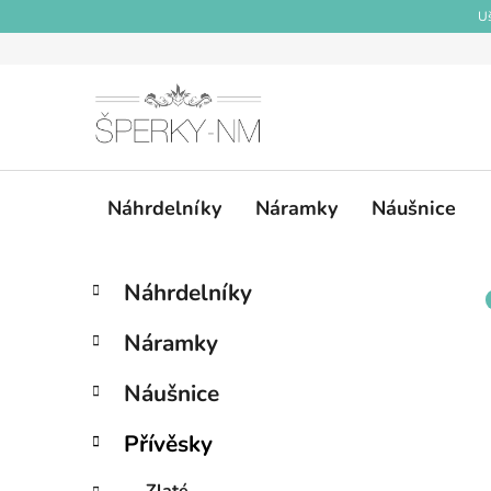
Přejít
Uš
na
obsah
Náhrdelníky
Náramky
Náušnice
P
K
Přeskočit
Náhrdelníky
a
kategorie
o
t
s
Náramky
e
t
g
r
Náušnice
o
a
r
Přívěsky
i
n
e
n
Zlaté