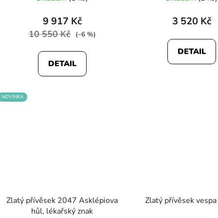
9 917 Kč
3 520 Kč
10 550 Kč
(–6 %)
DETAIL
DETAIL
NOVINKA
Zlatý přívěsek 2047 Asklépiova
Zlatý přívěsek vesp
hůl, lékařský znak