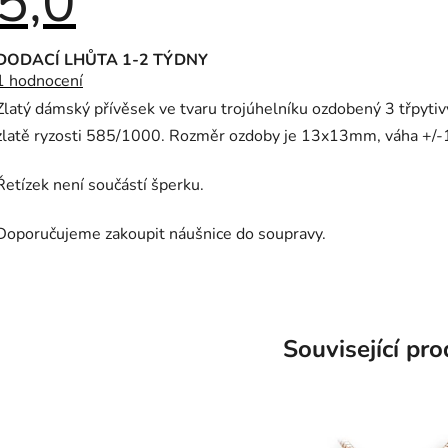
5,0
Průměrné
DODACÍ LHŮTA 1-2 TÝDNY
hodnocení
1 hodnocení
produktu
je
Zlatý dámský přívěsek ve tvaru trojúhelníku ozdobený 3 třpyti
5,0
z
zlatě ryzosti 585/1000. Rozměr ozdoby je 13x13mm, váha +/-
5
hvězdiček.
Řetízek není součástí šperku.
Doporučujeme zakoupit náušnice do soupravy.
Související pr