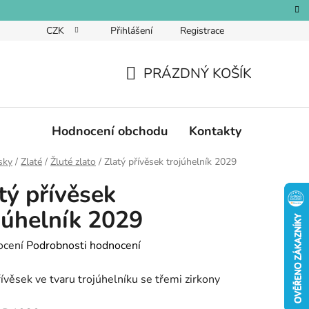
CZK
Přihlášení
Registrace
PRÁZDNÝ KOŠÍK
NÁKUPNÍ
KOŠÍK
Hodnocení obchodu
Kontakty
sky
/
Zlaté
/
Žluté zlato
/
Zlatý přívěsek trojúhelník 2029
tý přívěsek
júhelník 2029
né
ocení
Podrobnosti hodnocení
ení
řívěsek ve tvaru trojúhelníku se třemi zirkony
tu