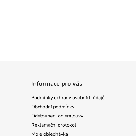
Z
á
Informace pro vás
p
a
Podmínky ochrany osobních údajů
t
Obchodní podmínky
í
Odstoupení od smlouvy
Reklamační protokol
Moje objednávka