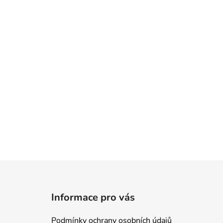
Z
á
Informace pro vás
p
a
Podmínky ochrany osobních údajů