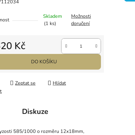
V112034
Skladem
Možnosti
nost
(1 ks)
doručení
ek.
620 Kč
 cena:
DO KOŠÍKU
Zeptat se
Hlídat
t
Diskuze
ě ryzosti 585/1000 o rozměru 12x18mm,