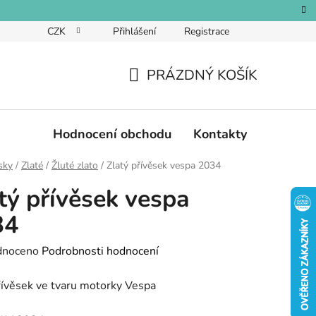
CZK
Přihlášení
Registrace
PRÁZDNÝ KOŠÍK
NÁKUPNÍ
KOŠÍK
Hodnocení obchodu
Kontakty
sky
/
Zlaté
/
Žluté zlato
/
Zlatý přívěsek vespa 2034
tý přívěsek vespa
34
né
dnoceno
Podrobnosti hodnocení
ení
řívěsek ve tvaru motorky Vespa
tu