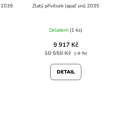
a 2039
Zlatý přívěsek lapač snů 2035
Skladem
(1 ks)
9 917 Kč
10 550 Kč
(–6 %)
DETAIL