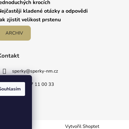
jednoduchých krocích
Nejčastěji kladené otázky a odpovědi
Jak zjistit velikost prstenu
ARCHIV
Kontakt
sperky
@
sperky-nm.cz
+420 737 11 00 33
Souhlasím
Vytvořil Shoptet