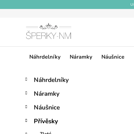
Přejít
Uš
na
obsah
Náhrdelníky
Náramky
Náušnice
P
K
Přeskočit
Náhrdelníky
a
kategorie
o
t
s
Náramky
e
t
g
r
Náušnice
o
a
r
Přívěsky
i
n
e
n
Zlaté