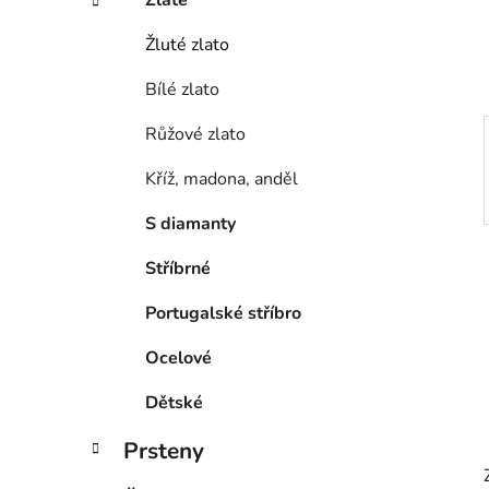
í
p
Žluté zlato
a
Bílé zlato
n
e
Růžové zlato
l
Kříž, madona, anděl
S diamanty
Stříbrné
Portugalské stříbro
Ocelové
Dětské
Prsteny