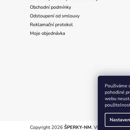
t
Obchodní podmínky
í
Odstoupení od smlouvy
Reklamační protokol
Moje objednávka
Používáme 
pohodlné pr
webu neustá
použitelnos
Nastaven
Copyright 2026
ŠPERKY-NM
. Všechna práva v