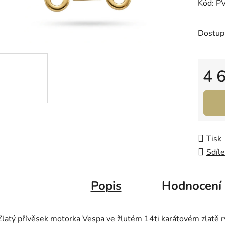
Kód: P
0,0
z
Dostup
5
hvězdič
4 
Měrná
Tisk
Sdíle
Popis
Hodnocení
Zlatý přívěsek motorka Vespa ve žlutém 14ti karátovém zlat