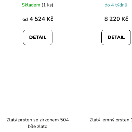
Skladem
(1 ks)
do 4 týdnů
hodnocení
produktu
4 524 Kč
8 220 Kč
od
je
5,0
DETAIL
DETAIL
z
5
hvězdiček.
Zlatý prsten se zirkonem 504
Zlatý jemný prsten
bílé zlato