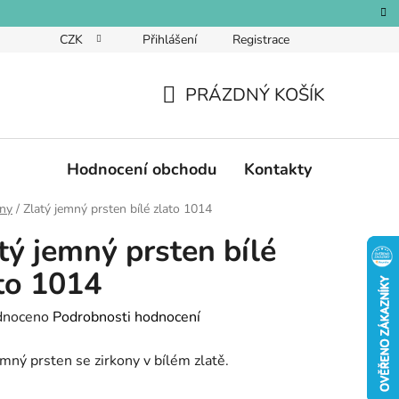
CZK
Přihlášení
Registrace
PRÁZDNÝ KOŠÍK
NÁKUPNÍ
KOŠÍK
Hodnocení obchodu
Kontakty
eny
/
Zlatý jemný prsten bílé zlato 1014
tý jemný prsten bílé
to 1014
né
dnoceno
Podrobnosti hodnocení
ení
emný prsten se zirkony v bílém zlatě.
tu