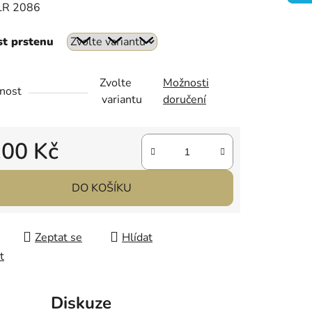
LR 2086
st prstenu
ek.
Zvolte
Možnosti
nost
variantu
doručení
100 Kč
 cena:
DO KOŠÍKU
Zeptat se
Hlídat
t
Diskuze