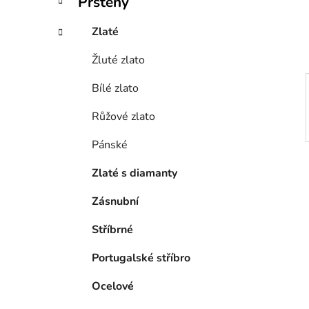
Prsteny
í
p
Zlaté
a
Žluté zlato
n
e
Bílé zlato
l
Růžové zlato
Pánské
Zlaté s diamanty
Zásnubní
Stříbrné
Portugalské stříbro
Ocelové