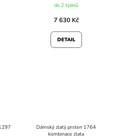
do 2 týdnů
7 630 Kč
DETAIL
 1297
Dámský zlatý prsten 1764
kombinace zlata