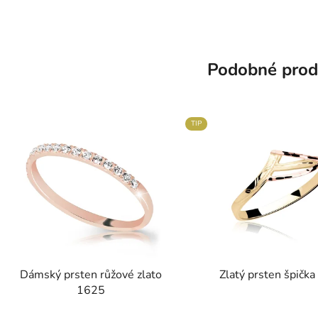
Podobné prod
TIP
Dámský prsten růžové zlato
Zlatý prsten špičk
1625
Průměrné