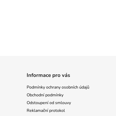
Z
á
Informace pro vás
p
a
Podmínky ochrany osobních údajů
t
Obchodní podmínky
í
Odstoupení od smlouvy
Reklamační protokol