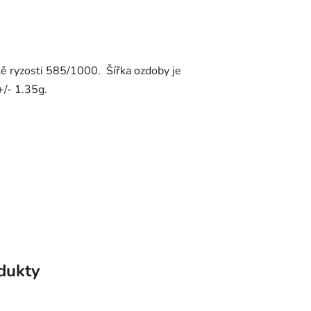
tě ryzosti 585/1000. Šířka ozdoby je
+/- 1.35g.
odukty