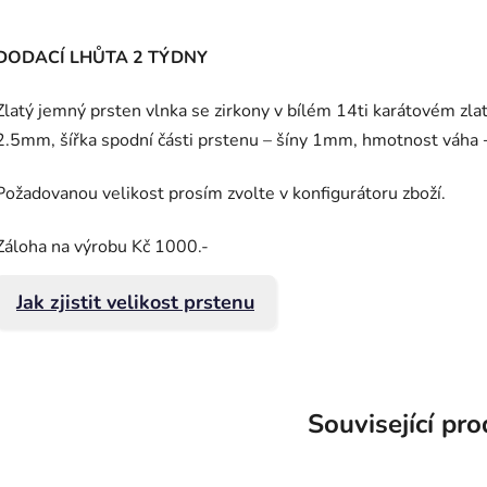
DODACÍ LHŮTA 2 TÝDNY
Zlatý jemný prsten vlnka se zirkony v bílém 14ti karátovém zla
2.5mm, šířka spodní části prstenu – šíny 1mm, hmotnost váha 
Požadovanou velikost prosím zvolte v konfigurátoru zboží.
Záloha na výrobu Kč 1000.-
Jak zjistit velikost prstenu
Související pr