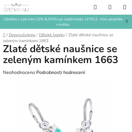
Přejít
Hledat
NÁKUP
na
KOŠÍK
obsah
Ušetřete s naší letní 12% SLEVOU po zadání kódu: LETO12 . Kód uplatněte
v košíku.
Domů
/
Doporučujeme
/
Dětské šperky
/
Zlaté dětské naušnice se
zeleným kamínkem 1663
Zlaté dětské naušnice se
zeleným kamínkem 1663
Průměrné
Neohodnoceno
Podrobnosti hodnocení
hodnocení
produktu
je
0,0
z
5
hvězdiček.