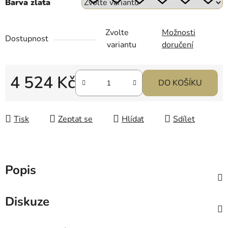
Barva zlata
Zvolte
Možnosti
Dostupnost
variantu
doručení
4 524 Kč
DO KOŠÍKU
Měrná cena:
Tisk
Zeptat se
Hlídat
Sdílet
Popis
Diskuze