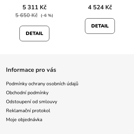
5 311 Kč
4 524 Kč
5 650 Kč
(–6 %)
DETAIL
DETAIL
Z
á
Informace pro vás
p
a
Podmínky ochrany osobních údajů
t
Obchodní podmínky
í
Odstoupení od smlouvy
Reklamační protokol
Moje objednávka