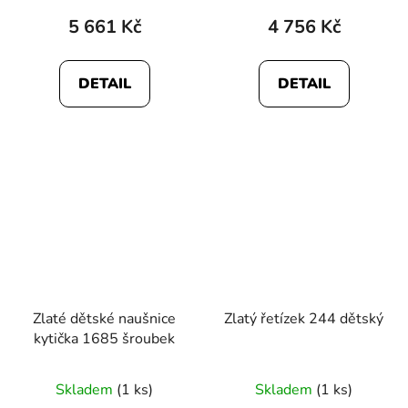
produktu
5 661 Kč
4 756 Kč
je
5,0
DETAIL
DETAIL
z
5
hvězdiček.
Zlaté dětské naušnice
Zlatý řetízek 244 dětský
kytička 1685 šroubek
Skladem
(1 ks)
Skladem
(1 ks)