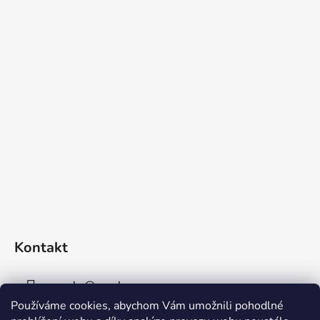
Kontakt
sperky
@
sperky-nm.cz
Používáme cookies, abychom Vám umožnili pohodlné
+420 737 11 00 33