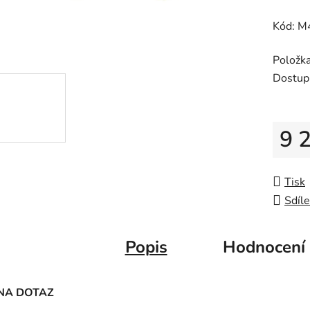
0,0
Kód: M
z
5
Položk
hvězdič
Dostup
9 
Měrná
Tisk
Sdíle
Popis
Hodnocení
NA DOTAZ