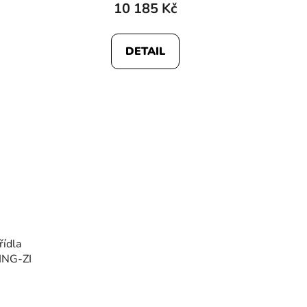
10 185 Kč
DETAIL
řídla
ING-ZI