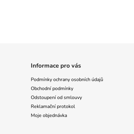
Z
á
Informace pro vás
p
a
Podmínky ochrany osobních údajů
t
Obchodní podmínky
í
Odstoupení od smlouvy
Reklamační protokol
Moje objednávka