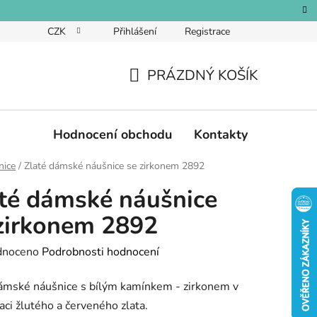
CZK
Přihlášení
Registrace
PRÁZDNÝ KOŠÍK
NÁKUPNÍ
KOŠÍK
Hodnocení obchodu
Kontakty
nice
/
Zlaté dámské náušnice se zirkonem 2892
té dámské náušnice
zirkonem 2892
né
dnoceno
Podrobnosti hodnocení
ení
ámské náušnice s bílým kamínkem - zirkonem v
tu
ci žlutého a červeného zlata.