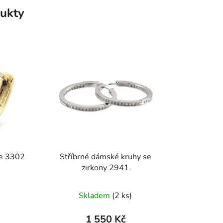
ukty
ce 3302
Stříbrné dámské kruhy se
zirkony 2941
né
Skladem
(2 ks)
ení
tu
1 550 Kč