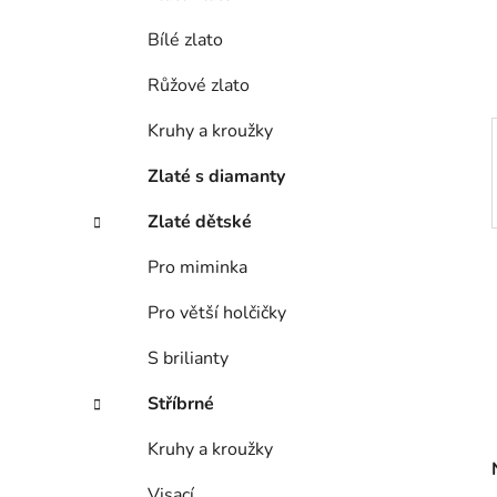
í
Bílé zlato
p
a
Růžové zlato
n
e
Kruhy a kroužky
l
Zlaté s diamanty
Zlaté dětské
Pro miminka
Pro větší holčičky
S brilianty
Stříbrné
Kruhy a kroužky
Visací