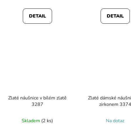
je
5,0
DETAIL
DETAIL
z
5
hvězdič
Zlaté náušnice v bílém zlatě
Zlaté dámské náušni
3287
zirkonem 337
Skladem
(2 ks)
Na dotaz