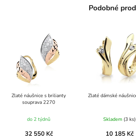
Podobné prod
Zlaté náušnice s brilianty
Zlaté dámské náušni
souprava 2270
Průměr
do 2 týdnů
Skladem
(3 ks)
hodnoc
produk
32 550 Kč
10 185 Kč