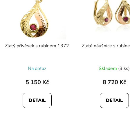
Zlatý přívěsek s rubínem 1372
Zlaté náušnice s rubí
Průměr
Na dotaz
Skladem
(3 ks)
hodnoc
produk
5 150 Kč
8 720 Kč
je
5,0
DETAIL
DETAIL
z
5
hvězdič