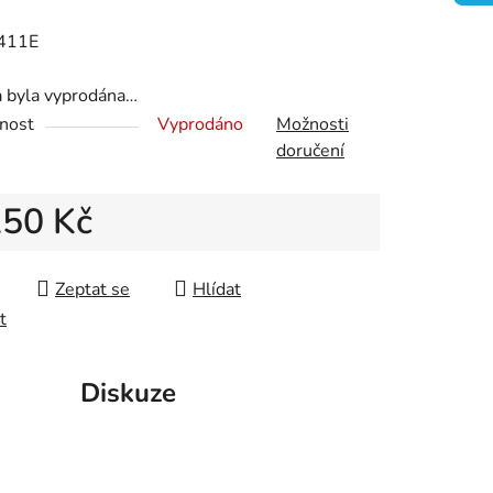
411E
a byla vyprodána…
ek.
nost
Vyprodáno
Možnosti
doručení
250 Kč
 cena:
Zeptat se
Hlídat
t
Diskuze