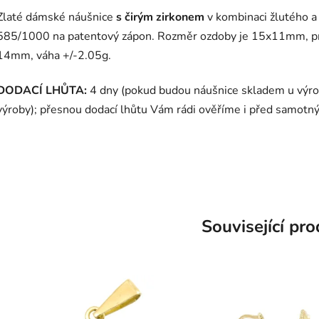
Zlaté dámské náušnice
s čirým zirkonem
v kombinaci žlutého a 
585/1000 na patentový zápon. Rozměr ozdoby je 15x11mm, p
14mm, váha +/-2.05g.
DODACÍ LHŮTA:
4 dny (pokud budou náušnice skladem u výrob
výroby); přesnou dodací lhůtu Vám rádi ověříme i před samot
Související pr