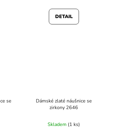
DETAIL
ek.
ce se
Dámské zlaté náušnice se
4
zirkony 2646
Skladem
(1 ks)