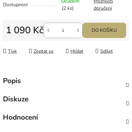
Skladem
Možnosti
Dostupnost
(2 ks)
doručení
1 090 Kč
DO KOŠÍKU
Měrná cena:
Tisk
Zeptat se
Hlídat
Sdílet
Popis
Diskuze
Hodnocení