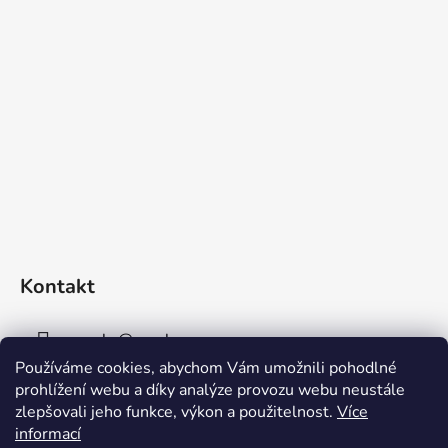
Kontakt
sperky
@
sperky-nm.cz
Používáme cookies, abychom Vám umožnili pohodlné
+420 737 11 00 33
prohlížení webu a díky analýze provozu webu neustále
zlepšovali jeho funkce, výkon a použitelnost.
Více
informací