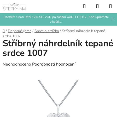
Přejít
Hledat
NÁKUP
na
KOŠÍK
obsah
Ušetřete s naší letní 12% SLEVOU po zadání kódu: LETO12 . Kód uplatněte
v košíku.
Domů
/
Doporučujeme
/
Srdce a srdíčka
/
Stříbrný náhrdelník tepané
srdce 1007
Stříbrný náhrdelník tepané
srdce 1007
Průměrné
Neohodnoceno
Podrobnosti hodnocení
hodnocení
produktu
je
0,0
z
5
hvězdiček.