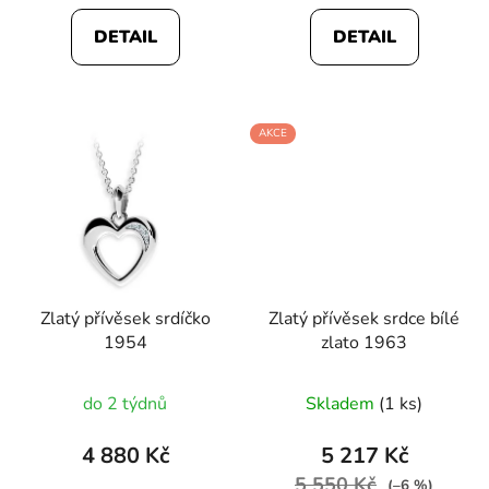
DETAIL
DETAIL
AKCE
Zlatý přívěsek srdíčko
Zlatý přívěsek srdce bílé
1954
zlato 1963
do 2 týdnů
Skladem
(1 ks)
4 880 Kč
5 217 Kč
5 550 Kč
(–6 %)