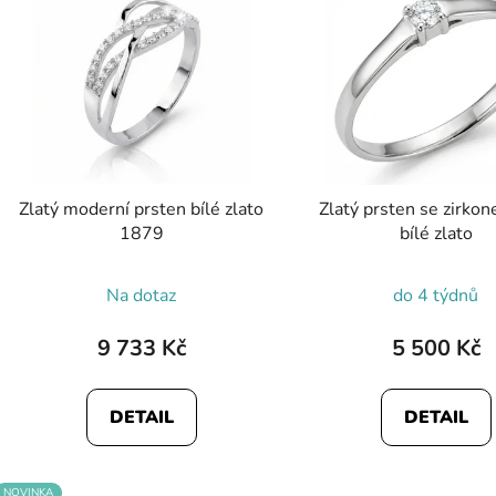
Zlatý moderní prsten bílé zlato
Zlatý prsten se zirko
1879
bílé zlato
Na dotaz
do 4 týdnů
9 733 Kč
5 500 Kč
DETAIL
DETAIL
NOVINKA