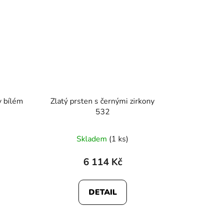
v bílém
Zlatý prsten s černými zirkony
532
Skladem
(1 ks)
6 114 Kč
DETAIL