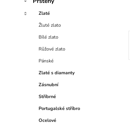
Prsteny
í
p
Zlaté
a
Žluté zlato
n
e
Bílé zlato
l
Růžové zlato
Pánské
Zlaté s diamanty
Zásnubní
Stříbrné
Portugalské stříbro
Ocelové