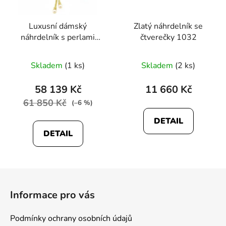
Luxusní dámský
Zlatý náhrdelník se
náhrdelník s perlami
čtverečky 1032
1041
Skladem
(1 ks)
Skladem
(2 ks)
58 139 Kč
11 660 Kč
61 850 Kč
(–6 %)
DETAIL
DETAIL
Z
á
Informace pro vás
p
a
Podmínky ochrany osobních údajů