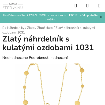
Přejít
Hledat
NÁKUP
na
KOŠÍK
obsah
Ušetřete s naší letní 12% SLEVOU po zadání kódu: LETO12 . Kód uplatněte
v košíku.
Domů
/
Náhrdelníky
/
Zlaté
/
Žluté zlato
/
Zlatý náhrdelník s kulatými
ozdobami 1031
Zlatý náhrdelník s
kulatými ozdobami 1031
Průměrné
Neohodnoceno
Podrobnosti hodnocení
hodnocení
produktu
je
0,0
z
5
hvězdiček.