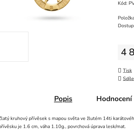
Kód: P
0,0
z
Položk
5
Dostup
hvězdič
4 
Měrná
Tisk
Sdíle
Popis
Hodnocení
Zlatý kruhový přívěsek s mapou světa ve žlutém 14ti karátové
přívěsku je 1.6 cm, váha 1.10g., povrchová úprava lesk/mat.