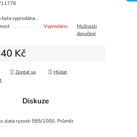
V11776
a byla vyprodána…
nost
Vyprodáno
Možnosti
ek.
doručení
840 Kč
 cena:
Zeptat se
Hlídat
t
Diskuze
ho zlata ryzosti 585/1000. Průměr