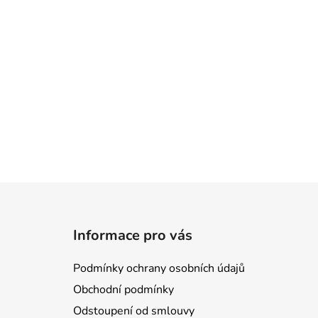
Z
á
Informace pro vás
p
a
Podmínky ochrany osobních údajů
t
Obchodní podmínky
í
Odstoupení od smlouvy