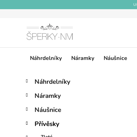
Přejít
Uš
na
obsah
Náhrdelníky
Náramky
Náušnice
P
K
Přeskočit
Náhrdelníky
a
kategorie
o
t
s
Náramky
e
t
g
r
Náušnice
o
a
r
Přívěsky
i
n
e
n
Zlaté