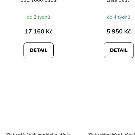
585/1000 1823
zlatě 1937
do 2 týdnů
do 4 týdnů
17 160 Kč
5 950 Kč
DETAIL
DETAIL
Zlatý přívěsek andělské křídlo
Zlatý dámský přívěs