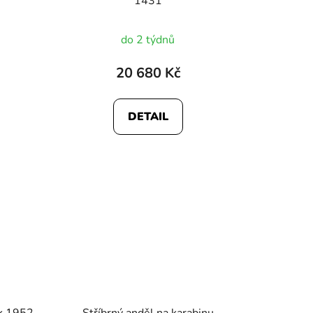
1431
do 2 týdnů
20 680 Kč
DETAIL
ek 1952
Stříbrný anděl na karabinu