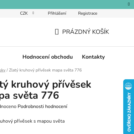
CZK
Přihlášení
Registrace
PRÁZDNÝ KOŠÍK
NÁKUPNÍ
KOŠÍK
Hodnocení obchodu
Kontakty
sky
/
Zlatý kruhový přívěsek mapa světa 776
tý kruhový přívěsek
a světa 776
né
dnoceno
Podrobnosti hodnocení
ení
ruhový přívěsek s mapou světa
tu