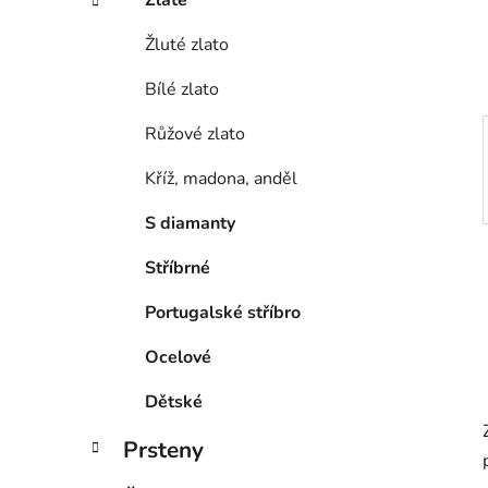
í
p
Žluté zlato
a
Bílé zlato
n
e
Růžové zlato
l
Kříž, madona, anděl
S diamanty
Stříbrné
Portugalské stříbro
Ocelové
Dětské
Prsteny