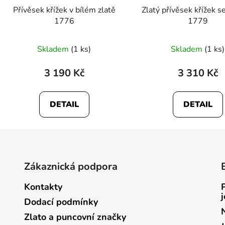
Přívěsek křížek v bílém zlatě
Zlatý přívěsek křížek s
1776
1779
Skladem
(1 ks)
Skladem
(1 ks)
3 190 Kč
3 310 Kč
DETAIL
DETAIL
Zákaznická podpora
Kontakty
Dodací podmínky
Zlato a puncovní značky