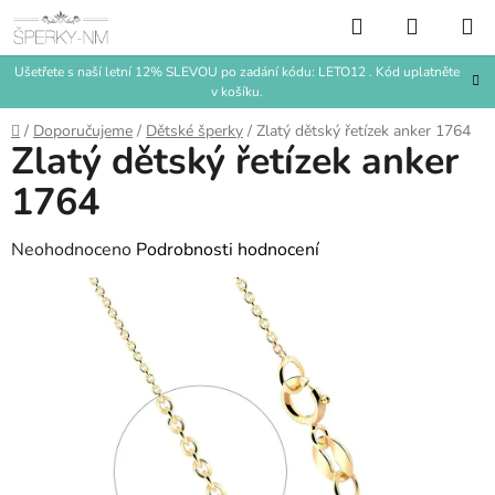
Přejít
Hledat
NÁKUP
na
KOŠÍK
obsah
Ušetřete s naší letní 12% SLEVOU po zadání kódu: LETO12 . Kód uplatněte
v košíku.
Domů
/
Doporučujeme
/
Dětské šperky
/
Zlatý dětský řetízek anker 1764
Zlatý dětský řetízek anker
1764
Průměrné
Neohodnoceno
Podrobnosti hodnocení
hodnocení
produktu
je
0,0
z
5
hvězdiček.