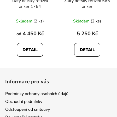
Zlatý dětský řetízek
Zlatý dětský řetízek 565
anker 1764
anker
Skladem
(2 ks)
Skladem
(2 ks)
4 450 Kč
5 250 Kč
od
DETAIL
DETAIL
Z
á
Informace pro vás
p
a
Podmínky ochrany osobních údajů
t
Obchodní podmínky
í
Odstoupení od smlouvy