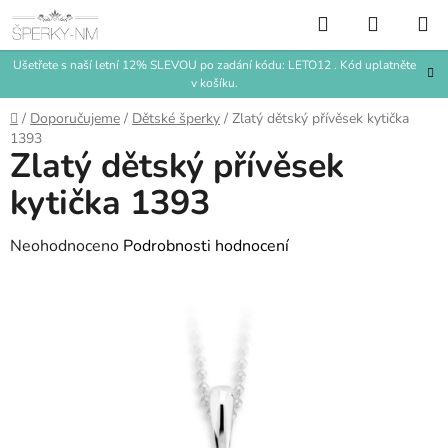
Přejít
Hledat
NÁKUP
na
KOŠÍK
obsah
Ušetřete s naší letní 12% SLEVOU po zadání kódu: LETO12 . Kód uplatněte
v košíku.
Domů
/
Doporučujeme
/
Dětské šperky
/
Zlatý dětský přívěsek kytička
1393
Zlatý dětský přívěsek
kytička 1393
Průměrné
Neohodnoceno
Podrobnosti hodnocení
hodnocení
produktu
je
0,0
z
5
hvězdiček.