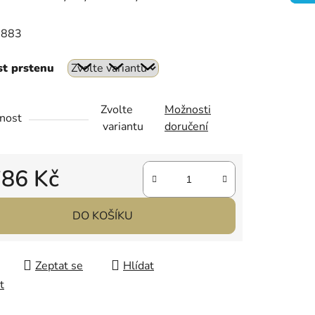
6883
st prstenu
ek.
Zvolte
Možnosti
nost
variantu
doručení
786 Kč
 cena:
DO KOŠÍKU
Zeptat se
Hlídat
t