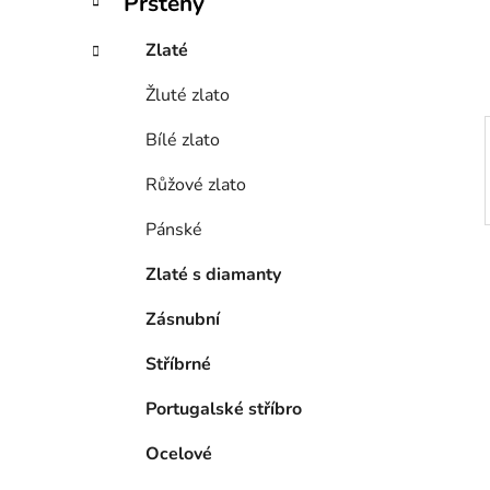
Prsteny
í
p
Zlaté
a
Žluté zlato
n
e
Bílé zlato
l
Růžové zlato
Pánské
Zlaté s diamanty
Zásnubní
Stříbrné
Portugalské stříbro
Ocelové