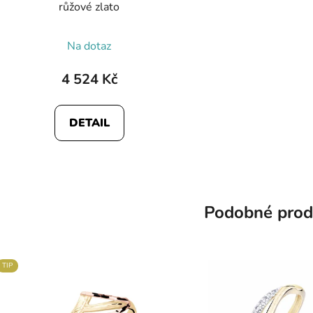
růžové zlato
Na dotaz
4 524 Kč
DETAIL
Podobné prod
TIP