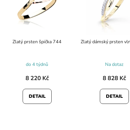
Zlatý prsten špička 744
Zlatý dámský prsten v
do 4 týdnů
Na dotaz
8 220 Kč
8 828 Kč
DETAIL
DETAIL