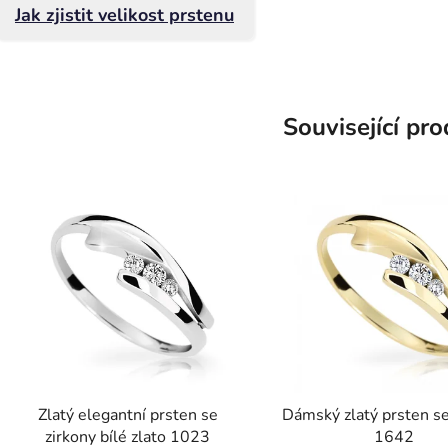
Jak zjistit velikost prstenu
Související pr
Zlatý elegantní prsten se
Dámský zlatý prsten se
zirkony bílé zlato 1023
1642