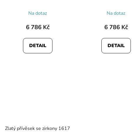
Průměrné
Na dotaz
Na dotaz
hodnocení
produktu
6 786 Kč
6 786 Kč
je
5,0
DETAIL
DETAIL
z
5
hvězdiček.
Zlatý přívěsek se zirkony 1617