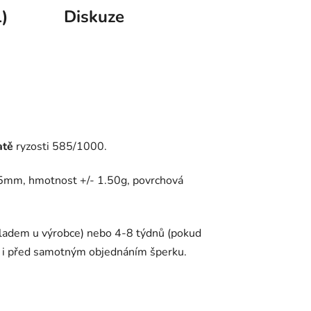
)
Diskuze
atě
ryzosti 585/1000.
1.5mm, hmotnost +/- 1.50g, povrchová
kladem u výrobce) nebo 4-8 týdnů (pokud
e i před samotným objednáním šperku.