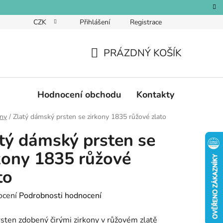
CZK
Přihlášení
Registrace
PRÁZDNÝ KOŠÍK
NÁKUPNÍ
KOŠÍK
Hodnocení obchodu
Kontakty
eny
/
Zlatý dámský prsten se zirkony 1835 růžové zlato
tý dámský prsten se
kony 1835 růžové
to
né
ocení
Podrobnosti hodnocení
ení
rsten zdobený čirými zirkony v růžovém zlatě
tu