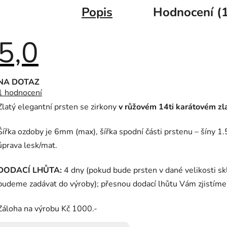
Popis
Hodnocení (1
5,0
Průměrné
NA DOTAZ
hodnocení
1 hodnocení
produktu
je
Zlatý elegantní prsten se zirkony
v růžovém 14ti karátovém zl
5,0
z
5
Šířka ozdoby je 6mm (max), šířka spodní části prstenu – šíny 
hvězdiček.
úprava lesk/mat.
DODACÍ LHŮTA:
4 dny (pokud bude prsten v dané velikosti s
budeme zadávat do výroby); přesnou dodací lhůtu Vám zjistím
Záloha na výrobu Kč 1000.-