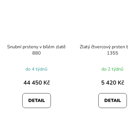
Snubní prsteny v bílém zlatě
Zlatý čtvercový prsten b
880
1355
do 4 týdnů
do 2 týdnů
44 450 Kč
5 420 Kč
DETAIL
DETAIL