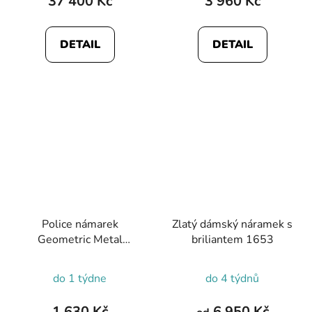
37 400 Kč
3 960 Kč
je
5,0
DETAIL
DETAIL
z
5
hvězdiček.
Police námarek
Zlatý dámský náramek s
Geometric Metal
briliantem 1653
PEAGB0001410
Průměrné
do 1 týdne
do 4 týdnů
hodnocení
produktu
1 630 Kč
6 950 Kč