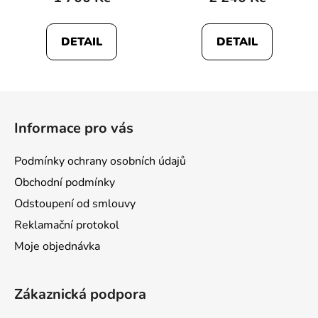
DETAIL
DETAIL
Z
á
Informace pro vás
p
a
Podmínky ochrany osobních údajů
t
Obchodní podmínky
í
Odstoupení od smlouvy
Reklamační protokol
Moje objednávka
Zákaznická podpora