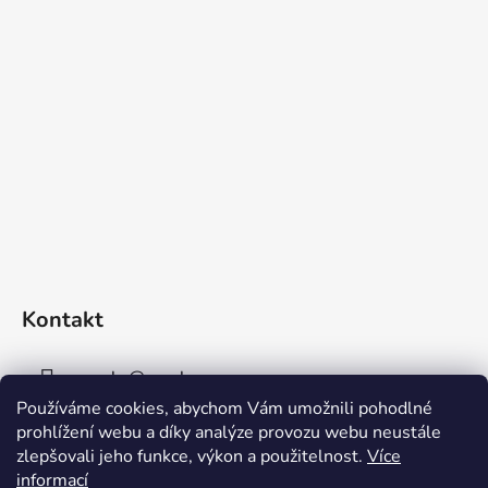
Kontakt
sperky
@
sperky-nm.cz
Používáme cookies, abychom Vám umožnili pohodlné
+420 737 11 00 33
prohlížení webu a díky analýze provozu webu neustále
zlepšovali jeho funkce, výkon a použitelnost.
Více
informací