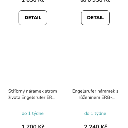
od
je
5,0
DETAIL
DETAIL
z
5
hvězdiček.
Stříbrný náramek strom
Engelsrufer náramek s
života Engelsrufer ERB-
růženínem ERB-
LILTREE-ZI
HEART-RQ
do 1 týdne
do 1 týdne
1 700 Kč
2 240 Kč