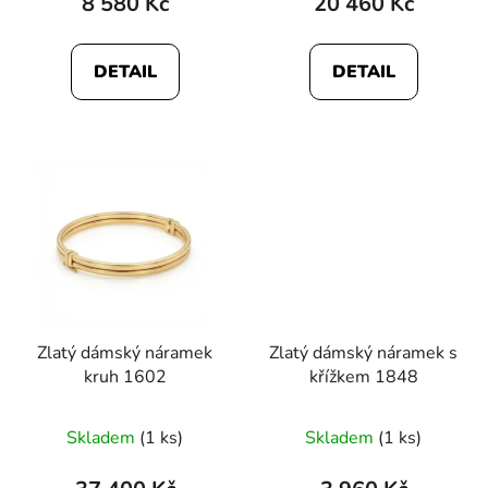
8 580 Kč
20 460 Kč
DETAIL
DETAIL
Zlatý dámský náramek
Zlatý dámský náramek s
kruh 1602
křížkem 1848
Průměrné
Skladem
(1 ks)
Skladem
(1 ks)
hodnocení
produktu