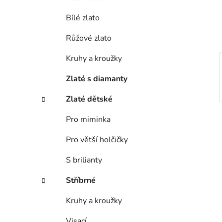
í
Bílé zlato
p
a
Růžové zlato
n
e
Kruhy a kroužky
l
Zlaté s diamanty
Zlaté dětské
Pro miminka
Pro větší holčičky
S brilianty
Stříbrné
Kruhy a kroužky
Visací