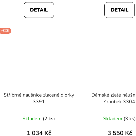
DETAIL
DETAIL
AKCE
Stříbrné náušnice zlacené diorky
Dámské zlaté náušn
3391
šroubek 3304
Skladem
(2 ks)
Skladem
(3 ks)
1 034 Kč
3 550 Kč