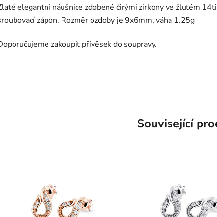
Zlaté elegantní náušnice zdobené čirými zirkony ve žlutém 14t
šroubovací zápon. Rozměr ozdoby je 9x6mm, váha 1.25g
Doporučujeme zakoupit přívěsek do soupravy.
Související pr