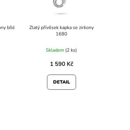
ony bílé
Zlatý přívěsek kapka se zirkony
1680
Skladem
(2 ks)
1 590 Kč
DETAIL