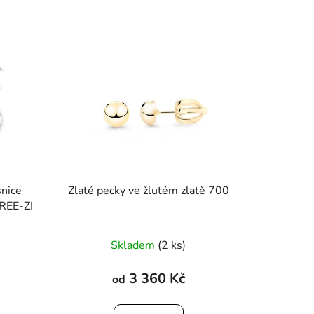
šnice
Zlaté pecky ve žlutém zlatě 700
TREE-ZI
Průměrné
Skladem
(2 ks)
hodnocení
produktu
3 360 Kč
od
je
5,0