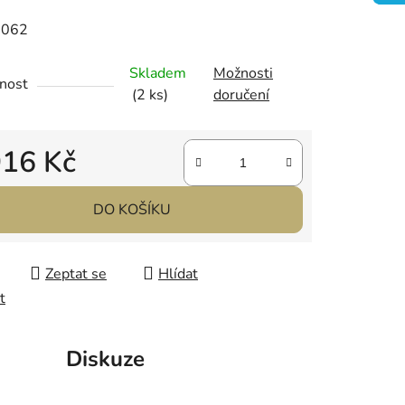
3062
Skladem
Možnosti
nost
ek.
(2 ks)
doručení
916 Kč
 cena:
DO KOŠÍKU
Zeptat se
Hlídat
t
Diskuze