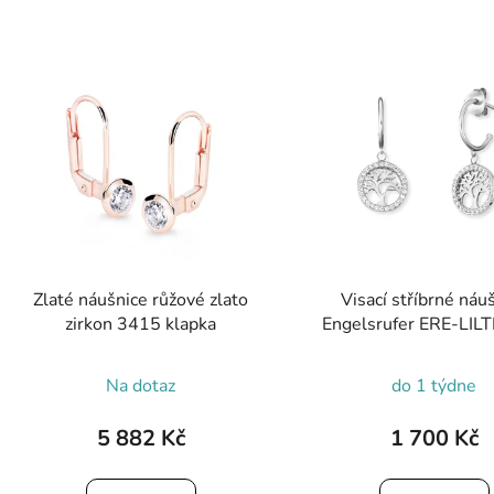
Zlaté náušnice růžové zlato
Visací stříbrné náu
zirkon 3415 klapka
Engelsrufer ERE-LIL
Na dotaz
do 1 týdne
5 882 Kč
1 700 Kč