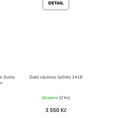
DETAIL
z
5
hvězdiček.
m života
Zlaté náušnice tyčinky 3418
er
Průměrné
Skladem
(2 ks)
hodnocení
produktu
3 550 Kč
je