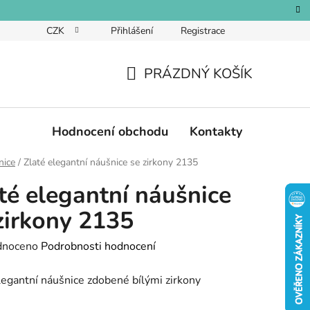
CZK
Přihlášení
Registrace
PRÁZDNÝ KOŠÍK
NÁKUPNÍ
KOŠÍK
Hodnocení obchodu
Kontakty
nice
/
Zlaté elegantní náušnice se zirkony 2135
té elegantní náušnice
zirkony 2135
né
dnoceno
Podrobnosti hodnocení
ení
legantní náušnice zdobené bílými zirkony
tu