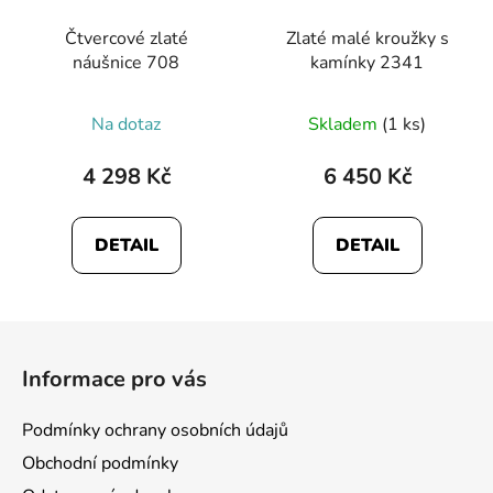
Čtvercové zlaté
Zlaté malé kroužky s
náušnice 708
kamínky 2341
Na dotaz
Skladem
(1 ks)
4 298 Kč
6 450 Kč
DETAIL
DETAIL
Z
á
Informace pro vás
p
a
Podmínky ochrany osobních údajů
t
Obchodní podmínky
í