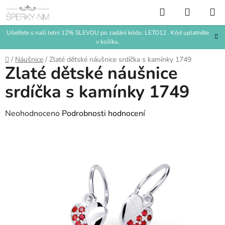
Přejít
Hledat
NÁKUP
na
KOŠÍK
obsah
Ušetřete s naší letní 12% SLEVOU po zadání kódu: LETO12 . Kód uplatněte
v košíku.
Domů
/
Náušnice
/
Zlaté dětské náušnice srdíčka s kamínky 1749
Zlaté dětské náušnice
srdíčka s kamínky 1749
Průměrné
Neohodnoceno
Podrobnosti hodnocení
hodnocení
produktu
je
0,0
z
5
hvězdiček.