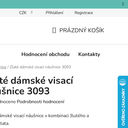
CZK
Přihlášení
Registrace
PRÁZDNÝ KOŠÍK
NÁKUPNÍ
KOŠÍK
Hodnocení obchodu
Kontakty
nice
/
Zlaté dámské visací náušnice 3093
té dámské visací
šnice 3093
né
dnoceno
Podrobnosti hodnocení
ení
ámské visací náušnice v kombinaci žlutého a
tu
lata.