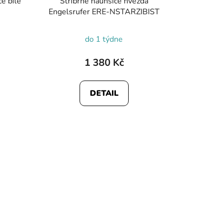
e bílé
Stříbrné náunšice hvězda
Engelsrufer ERE-NSTARZIBIST
do 1 týdne
1 380 Kč
DETAIL