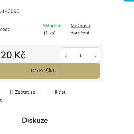
NU143093
Skladem
Možnosti
ek.
nost
(1 ks)
doručení
720 Kč
 cena:
DO KOŠÍKU
Zeptat se
Hlídat
t
Diskuze