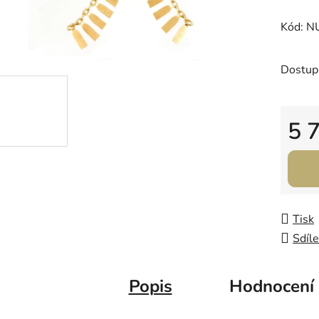
0,0
Kód: 
z
5
hvězdič
Dostup
5 
Měrná
Tisk
Sdíle
Popis
Hodnocení