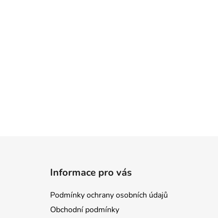
Z
á
Informace pro vás
p
a
Podmínky ochrany osobních údajů
t
Obchodní podmínky
í