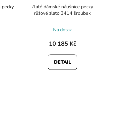
o pecky
Zlaté dámské náušnice pecky
růžové zlato 3414 šroubek
Na dotaz
10 185 Kč
DETAIL