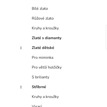
í
Bílé zlato
p
a
Růžové zlato
n
e
Kruhy a kroužky
l
Zlaté s diamanty
Zlaté dětské
Pro miminka
Pro větší holčičky
S brilianty
Stříbrné
Kruhy a kroužky
Visací