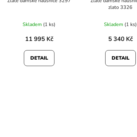
Zlaté dámské náušnice 3297
Zlaté dámské náušnic
zlato 3326
Skladem
(1 ks)
Skladem
(1 ks)
11 995 Kč
5 340 Kč
DETAIL
DETAIL