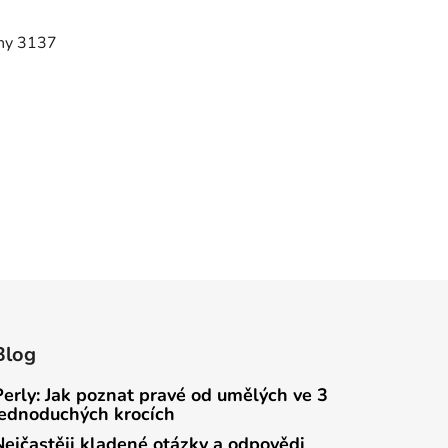
ony 3137
Blog
Perly: Jak poznat pravé od umělých ve 3
jednoduchých krocích
Nejčastěji kladené otázky a odpovědi