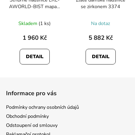
AWORLD-BIST mapa a
se zirkonem 3374
kompas
Skladem
(1 ks)
Na dotaz
1 960 Kč
5 882 Kč
DETAIL
DETAIL
Z
á
Informace pro vás
p
a
Podmínky ochrany osobních údajů
t
Obchodní podmínky
í
Odstoupení od smlouvy
Reklamační protokol