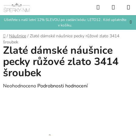
Přejít
Hledat
NÁKUP
na
KOŠÍK
obsah
Ušetřete s naší letní 12% SLEVOU po zadání kódu: LETO12 . Kód uplatněte
v košíku.
Domů
/
Náušnice
/
Zlaté dámské náušnice pecky růžové zlato 3414
šroubek
Zlaté dámské náušnice
pecky růžové zlato 3414
šroubek
Průměrné
Neohodnoceno
Podrobnosti hodnocení
hodnocení
produktu
je
0,0
z
5