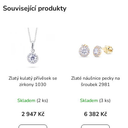
Související produkty
Zlatý kulatý přívěsek se
Zlaté náušnice pecky na
zirkony 1030
šroubek 2981
Průměrné
Skladem
(2 ks)
Skladem
(3 ks)
hodnocení
produktu
2 947 Kč
6 382 Kč
je
5,0