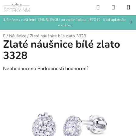
Přejít
Hledat
NÁKUP
na
KOŠÍK
obsah
Ušetřete s naší letní 12% SLEVOU po zadání kódu: LETO12 . Kód uplatněte
v košíku.
Domů
/
Náušnice
/
Zlaté náušnice bílé zlato 3328
Zlaté náušnice bílé zlato
3328
Průměrné
Neohodnoceno
Podrobnosti hodnocení
hodnocení
produktu
je
0,0
z
5
hvězdiček.