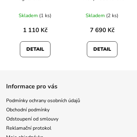
2WING-ZI
zlato
Skladem
(1 ks)
Skladem
(2 ks)
1 110 Kč
7 690 Kč
DETAIL
DETAIL
Z
á
Informace pro vás
p
a
Podmínky ochrany osobních údajů
t
Obchodní podmínky
í
Odstoupení od smlouvy
Reklamační protokol