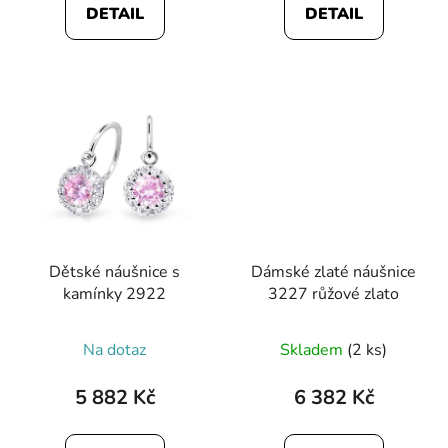
DETAIL
DETAIL
z
5
hvězdiček.
Dětské náušnice s
Dámské zlaté náušnice
kamínky 2922
3227 růžové zlato
Na dotaz
Skladem
(2 ks)
5 882 Kč
6 382 Kč