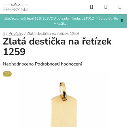
Přejít
Hledat
NÁKUP
na
KOŠÍK
obsah
Ušetřete s naší letní 12% SLEVOU po zadání kódu: LETO12 . Kód uplatněte
v košíku.
Domů
/
Přívěsky
/
Zlatá destička na řetízek 1259
Zlatá destička na řetízek
1259
Průměrné
Neohodnoceno
Podrobnosti hodnocení
hodnocení
TIP
produktu
je
0,0
z
5
hvězdiček.