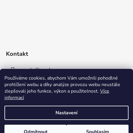
Kontakt
sperky
@
sperky-nm.cz
Používáme cookies, abychom Vám umožnili pohodlné
+420 737 11 00 33
prohlížení webu a díky analýze provozu webu neustále
zlepšovali jeho funkce, výkon a použitelnost.
Více
informací
Nastavení
Vytvořil Shoptet
Odmítnout
Souhlasím