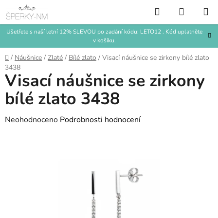
Přejít
Hledat
NÁKUP
na
KOŠÍK
obsah
Ušetřete s naší letní 12% SLEVOU po zadání kódu: LETO12 . Kód uplatněte
v košíku.
Domů
/
Náušnice
/
Zlaté
/
Bílé zlato
/
Visací náušnice se zirkony bílé zlato
3438
Visací náušnice se zirkony
bílé zlato 3438
Průměrné
Neohodnoceno
Podrobnosti hodnocení
hodnocení
produktu
je
0,0
z
5
hvězdiček.