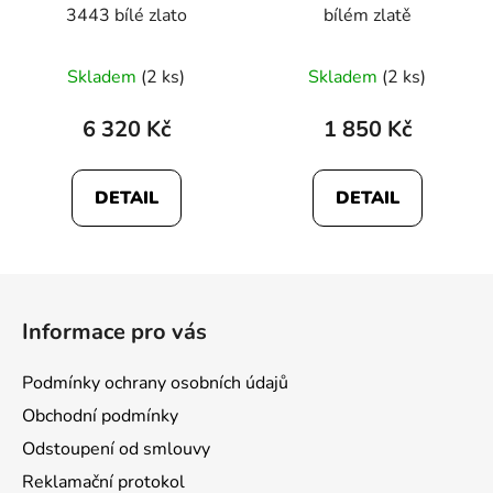
3443 bílé zlato
bílém zlatě
Průměrné
Skladem
(2 ks)
Skladem
(2 ks)
hodnocení
produktu
6 320 Kč
1 850 Kč
je
5,0
DETAIL
DETAIL
z
5
hvězdiček.
Z
á
Informace pro vás
p
a
Podmínky ochrany osobních údajů
t
Obchodní podmínky
í
Odstoupení od smlouvy
Reklamační protokol