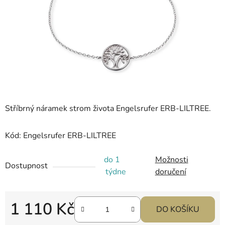
hvězdiček.
Stříbrný náramek strom života Engelsrufer ERB-LILTREE.
Kód: Engelsrufer ERB-LILTREE
do 1
Možnosti
Dostupnost
týdne
doručení
1 110 Kč
DO KOŠÍKU
Měrná cena: