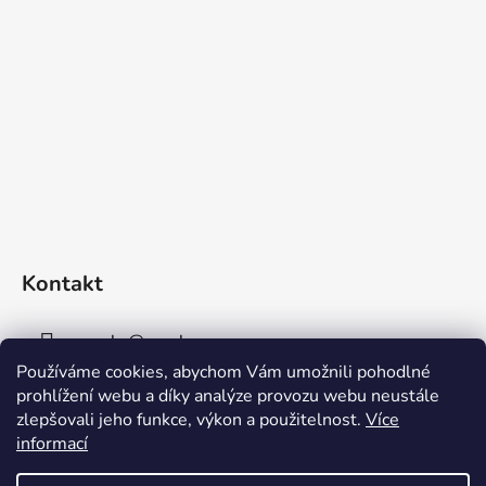
Kontakt
sperky
@
sperky-nm.cz
Používáme cookies, abychom Vám umožnili pohodlné
+420 737 11 00 33
prohlížení webu a díky analýze provozu webu neustále
zlepšovali jeho funkce, výkon a použitelnost.
Více
informací