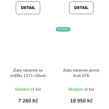
DETAIL
DETAIL
NOVINKA
Zlatý náramek se
Zlatý náramek pevný
srdíčky 1371 růžové
kruh 076
zlato
Průměrné
Skladem
(1 ks)
Skladem
(1 ks)
hodnocení
produktu
7 260 Kč
18 950 Kč
je