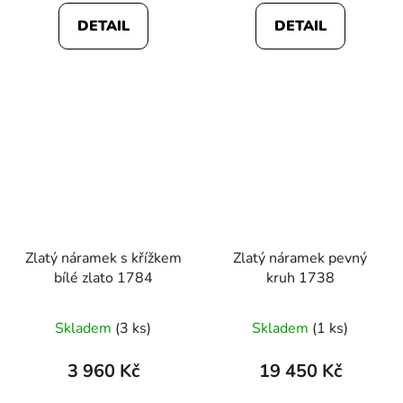
5,0
DETAIL
DETAIL
z
5
hvězdiček.
Zlatý náramek s křížkem
Zlatý náramek pevný
bílé zlato 1784
kruh 1738
Skladem
(3 ks)
Skladem
(1 ks)
3 960 Kč
19 450 Kč