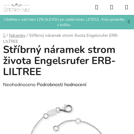
Přejít
Hledat
NÁKUP
na
KOŠÍK
obsah
Ušetřete s naší letní 12% SLEVOU po zadání kódu: LETO12 . Kód uplatněte
v košíku.
Domů
/
Náramky
/
Stříbrný náramek strom života Engelsrufer ERB-
LILTREE
Stříbrný náramek strom
života Engelsrufer ERB-
LILTREE
Průměrné
Neohodnoceno
Podrobnosti hodnocení
hodnocení
produktu
je
0,0
z
5