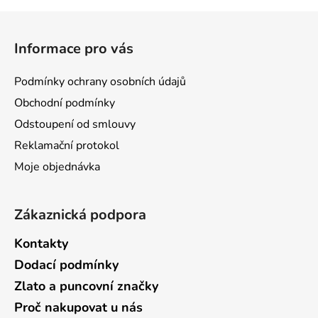
hvězdiček.
hvězdiček.
Z
á
Informace pro vás
p
a
Podmínky ochrany osobních údajů
t
Obchodní podmínky
í
Odstoupení od smlouvy
Reklamační protokol
Moje objednávka
Zákaznická podpora
Kontakty
Dodací podmínky
Zlato a puncovní značky
Proč nakupovat u nás