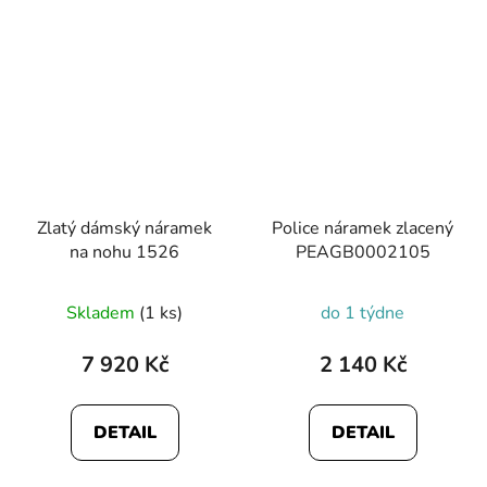
hvězdiček.
Zlatý dámský náramek
Police náramek zlacený
na nohu 1526
PEAGB0002105
Průměrné
Skladem
(1 ks)
do 1 týdne
hodnocení
produktu
7 920 Kč
2 140 Kč
je
5,0
DETAIL
DETAIL
z
5