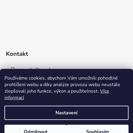
Kontakt
sperky
@
sperky-nm.cz
Používáme cookies, abychom Vám umožnili pohodlné
+420 737 11 00 33
prohlížení webu a díky analýze provozu webu neustále
zlepšovali jeho funkce, výkon a použitelnost.
Více
informací
Nastavení
Vytvořil Shoptet
Odmítnout
Souhlasím