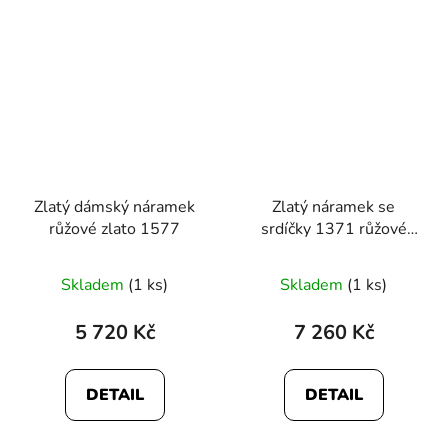
hvězdiček.
Zlatý dámský náramek
Zlatý náramek se
růžové zlato 1577
srdíčky 1371 růžové
zlato
Průměrné
Průměrné
Skladem
(1 ks)
Skladem
(1 ks)
hodnocení
hodnocení
produktu
produktu
5 720 Kč
7 260 Kč
je
je
5,0
5,0
DETAIL
DETAIL
z
z
5
5