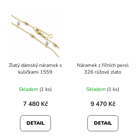
Zlatý dámský náramek s
Náramek z říčních perel
kuličkami 1559
326 růžové zlato
Průměrné
Skladem
(1 ks)
Skladem
(1 ks)
hodnocení
produktu
7 480 Kč
9 470 Kč
je
5,0
DETAIL
DETAIL
z
5