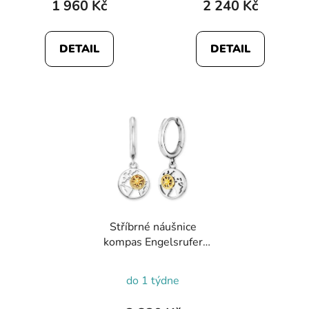
1 960 Kč
2 240 Kč
DETAIL
DETAIL
Stříbrné náušnice
kompas Engelsrufer
ERE-AWORLD-BICR
Průměrné
do 1 týdne
hodnocení
produktu