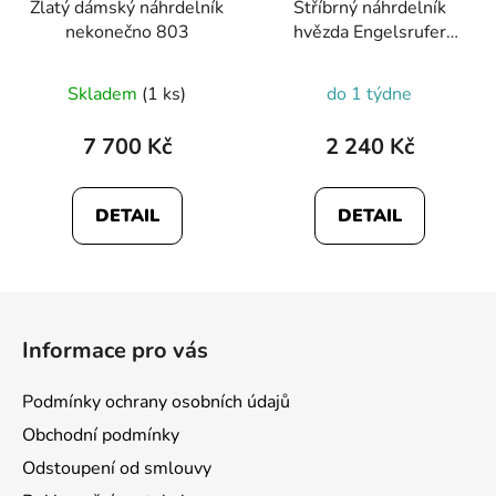
Zlatý dámský náhrdelník
Stříbrný náhrdelník
nekonečno 803
hvězda Engelsrufer
ERN-2STAR-ZIBIG
Skladem
(1 ks)
do 1 týdne
7 700 Kč
2 240 Kč
DETAIL
DETAIL
Z
á
Informace pro vás
p
a
Podmínky ochrany osobních údajů
t
Obchodní podmínky
í
Odstoupení od smlouvy