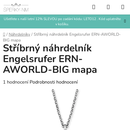
Přejít
Hledat
NÁKUP
na
KOŠÍK
obsah
Ušetřete s naší letní 12% SLEVOU po zadání kódu: LETO12 . Kód uplatněte
v košíku.
Domů
/
Náhrdelníky
/
Stříbrný náhrdelník Engelsrufer ERN-AWORLD-
BIG mapa
Stříbrný náhrdelník
Engelsrufer ERN-
AWORLD-BIG mapa
Průměrné
1 hodnocení
Podrobnosti hodnocení
hodnocení
produktu
je
5,0
z
5