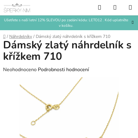
Přejít
Hledat
NÁKUP
na
KOŠÍK
obsah
Ušetřete s naší letní 12% SLEVOU po zadání kódu: LETO12 . Kód uplatněte
v košíku.
Domů
/
Náhrdelníky
/
Dámský zlatý náhrdelník s křížkem 710
Dámský zlatý náhrdelník s
křížkem 710
Průměrné
Neohodnoceno
Podrobnosti hodnocení
hodnocení
produktu
je
0,0
z
5
hvězdiček.