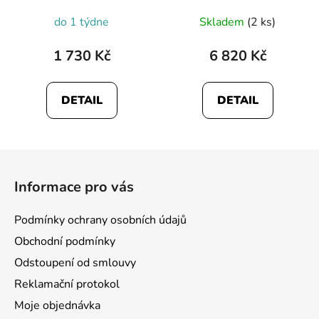
do 1 týdne
Skladem
(2 ks)
1 730 Kč
6 820 Kč
DETAIL
DETAIL
Z
á
Informace pro vás
p
a
Podmínky ochrany osobních údajů
t
Obchodní podmínky
í
Odstoupení od smlouvy
Reklamační protokol
Moje objednávka