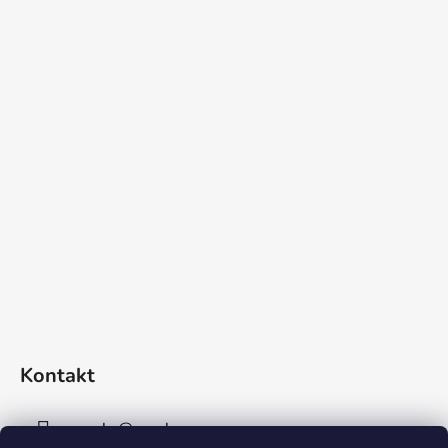
Kontakt
sperky
@
sperky-nm.cz