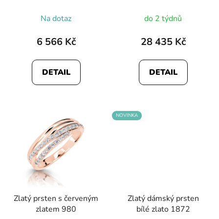
Průměrné
Na dotaz
do 2 týdnů
hodnocení
produktu
6 566 Kč
28 435 Kč
je
5,0
DETAIL
DETAIL
z
5
hvězdiček.
NOVINKA
Zlatý prsten s červeným
Zlatý dámský prsten
zlatem 980
bílé zlato 1872