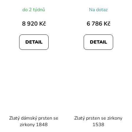
Průměrné
do 2 týdnů
Na dotaz
hodnocení
produktu
8 920 Kč
6 786 Kč
je
5,0
DETAIL
DETAIL
z
5
hvězdiček.
Zlatý dámský prsten se
Zlatý prsten se zirkony
zirkony 1848
1538