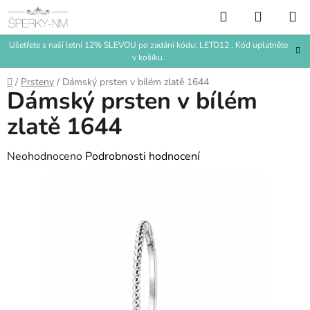
Přejít
Hledat
NÁKUP
na
KOŠÍK
obsah
Ušetřete s naší letní 12% SLEVOU po zadání kódu: LETO12 . Kód uplatněte
v košíku.
Domů
/
Prsteny
/
Dámský prsten v bílém zlatě 1644
Dámský prsten v bílém
zlatě 1644
Průměrné
Neohodnoceno
Podrobnosti hodnocení
hodnocení
produktu
je
0,0
z
5
hvězdiček.