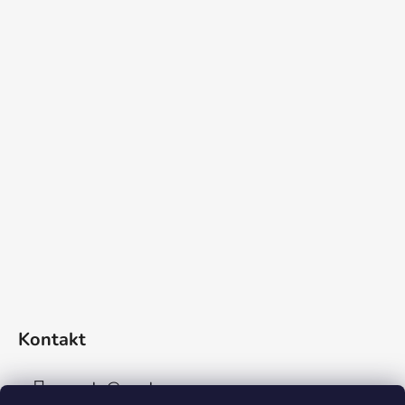
Kontakt
sperky
@
sperky-nm.cz