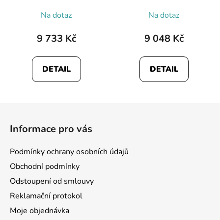
Průměrné
Na dotaz
Na dotaz
hodnocení
produktu
9 733 Kč
9 048 Kč
je
5,0
DETAIL
DETAIL
z
5
hvězdiček.
Z
á
Informace pro vás
p
a
Podmínky ochrany osobních údajů
t
Obchodní podmínky
í
Odstoupení od smlouvy
Reklamační protokol
Moje objednávka