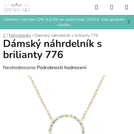
Přejít
Hledat
NÁKUP
na
KOŠÍK
obsah
Ušetřete s naší letní 12% SLEVOU po zadání kódu: LETO12 . Kód uplatněte
v košíku.
Domů
/
Náhrdelníky
/
Dámský náhrdelník s brilianty 776
Dámský náhrdelník s
brilianty 776
Průměrné
Neohodnoceno
Podrobnosti hodnocení
hodnocení
produktu
je
0,0
z
5
hvězdiček.