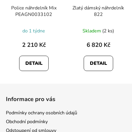
Police náhrdelník Mix
Zlatý dámský náhrdelník
PEAGN0033102
822
do 1 týdne
Skladem
(2 ks)
2 210 Kč
6 820 Kč
DETAIL
DETAIL
Z
á
Informace pro vás
p
a
Podmínky ochrany osobních údajů
t
Obchodní podmínky
í
Odstoupení od smlouvy