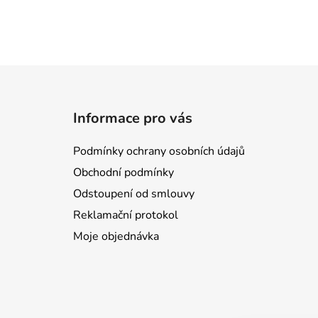
Z
á
Informace pro vás
p
a
Podmínky ochrany osobních údajů
t
Obchodní podmínky
í
Odstoupení od smlouvy
Reklamační protokol
Moje objednávka