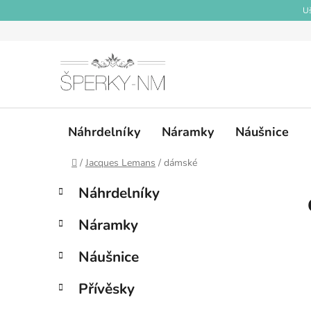
Přejít
Uš
na
obsah
Náhrdelníky
Náramky
Náušnice
Domů
/
Jacques Lemans
/
dámské
P
K
Přeskočit
Náhrdelníky
a
kategorie
o
t
s
Náramky
e
t
g
r
Náušnice
o
a
r
Přívěsky
i
n
e