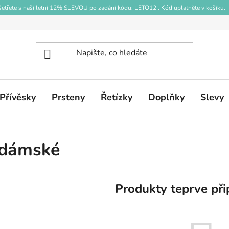
etřete s naší letní 12% SLEVOU po zadání kódu: LETO12 . Kód uplatněte v košíku.
Přívěsky
Prsteny
Řetízky
Doplňky
Slevy
dámské
Produkty teprve při