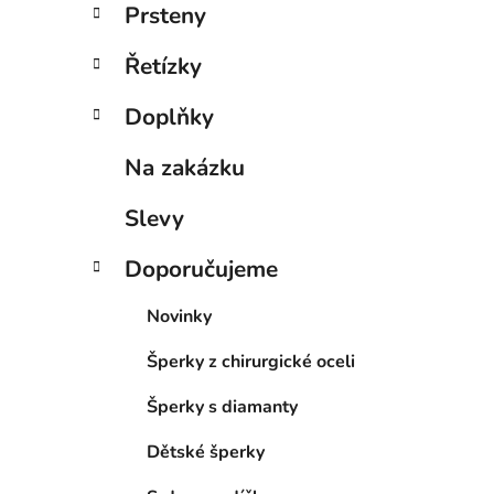
n
Prsteny
í
p
Řetízky
a
n
Doplňky
e
Na zakázku
l
Slevy
Doporučujeme
Novinky
Šperky z chirurgické oceli
Šperky s diamanty
Dětské šperky